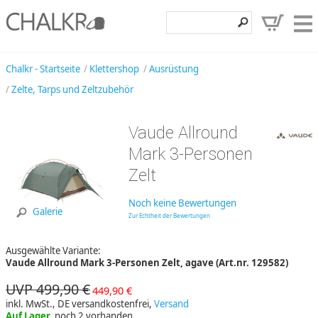
Klettershop
Chalkr - Startseite
Klettershop
Ausrüstung
Zelte, Tarps und Zeltzubehör
Klettermarken
Entdecken
Vaude Allround
Angebote
Mark 3-Personen
Zelt
Hilfe, Kontakt
Kundenbereich
Noch keine Bewertungen
Galerie
Zur Echtheit der Bewertungen
Wunschzettel
Ausgewählte Variante:
Vaude Allround Mark 3-Personen Zelt, agave (Art.nr. 129582)
UVP 499,90 €
449,90 €
inkl. MwSt., DE versandkostenfrei,
Versand
Auf Lager,
noch 2 vorhanden