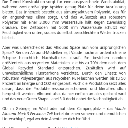
Die Tunnel-Konstruktion sorgt für eine ausgezeichnete Windstabilität,
während zwei großzügige Apsiden genug Platz für deine Ausrüstung
bieten. Das Innenzelt besteht aus atmungsaktivem Polyamid, das für
ein angenehmes Klima sorgt, und das Außenzelt aus robustem
Polyester mit einer 3.000 mm Wassersäule hält Regen zuverlässig
draußen. Der Zeltboden mit 5000 mm Wassersäule schützt vor
Feuchtigkeit von unten, sodass du selbst bei schlechtem Wetter trocken
bleibst.
Aber was unterscheidet das Allround Space nun vom ursprünglichen
Space? Bei den Allround-Modellen legt Vaude nochmal ordentlich eine
Schippe hinsichtlich Nachhaltigkeit drauf. Sie bestehen nämlich
größtenteils aus recycelten Materialien, die bis zu 70% dem nach dem
Global Recycled Standard entsprechen. Zusätzlich wird auf
umweltschädliche Fluorcarbone verzichtet. Durch den Einsatz von
robustem Polyestergarn aus recycelten PET-Flaschen werden bis zu 50
Prozent an Energie und CO2 eingespart. Auch die Produktion setzt alles
daran, dass die Produkte ressourcenschonend und klimafreundlich
hergestellt werden. Allround also, da hier einfach an alles gedacht wird
und das neue Green Shape-Label 3.0 deckt dabei die Nachhaltigkeit ab.
Ob im Gebirge, im Wald oder auf dem Campingplatz – das
Vaude
Allround Mark 3-Personen Zelt
bietet dir einen sicheren und gemütlichen
Unterschlupf, egal wo dein Abenteuer dich hinführt.