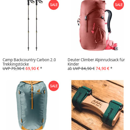
Camp Backcountry Carbon 2.0
Deuter Climber Alpinrucksack für
Trekkingstöcke
Kinder
UVP 79,90 €
69,90 €
*
ab
UVP 84,90 €
74,90 €
*