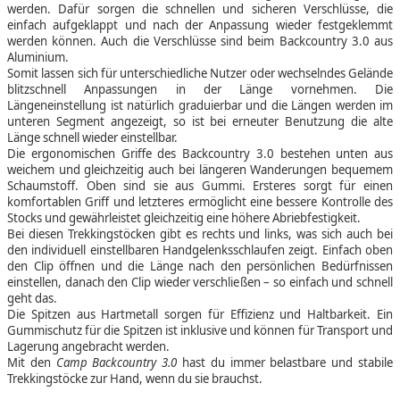
werden. Dafür sorgen die schnellen und sicheren Verschlüsse, die
einfach aufgeklappt und nach der Anpassung wieder festgeklemmt
werden können. Auch die Verschlüsse sind beim Backcountry 3.0 aus
Aluminium.
Somit lassen sich für unterschiedliche Nutzer oder wechselndes Gelände
blitzschnell Anpassungen in der Länge vornehmen. Die
Längeneinstellung ist natürlich graduierbar und die Längen werden im
unteren Segment angezeigt, so ist bei erneuter Benutzung die alte
Länge schnell wieder einstellbar.
Die ergonomischen Griffe des Backcountry 3.0 bestehen unten aus
weichem und gleichzeitig auch bei längeren Wanderungen bequemem
Schaumstoff. Oben sind sie aus Gummi. Ersteres sorgt für einen
komfortablen Griff und letzteres ermöglicht eine bessere Kontrolle des
Stocks und gewährleistet gleichzeitig eine höhere Abriebfestigkeit.
Bei diesen Trekkingstöcken gibt es rechts und links, was sich auch bei
den individuell einstellbaren Handgelenksschlaufen zeigt. Einfach oben
den Clip öffnen und die Länge nach den persönlichen Bedürfnissen
einstellen, danach den Clip wieder verschließen – so einfach und schnell
geht das.
Die Spitzen aus Hartmetall sorgen für Effizienz und Haltbarkeit. Ein
Gummischutz für die Spitzen ist inklusive und können für Transport und
Lagerung angebracht werden.
Mit den
Camp Backcountry 3.0
hast du immer belastbare und stabile
Trekkingstöcke zur Hand, wenn du sie brauchst.