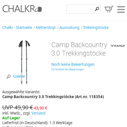
Klettershop
Chalkr - Startseite
Klettershop
Ausrüstung
Trekkingstöcke
Klettermarken
Camp Backcountry
Entdecken
3.0 Trekkingstöcke
Angebote
Noch keine Bewertungen
Hilfe, Kontakt
Zur Echtheit der Bewertungen
Galerie
Kundenbereich
Ausgewählte Variante:
Wunschzettel
Camp Backcountry 3.0 Trekkingstöcke (Art.nr. 118354)
UVP 49,90 €
43,90 €
inkl. MwSt., zzgl.
Versand
Auf Lager
Lieferfrist (in Deutschland): 1-3 Werktage