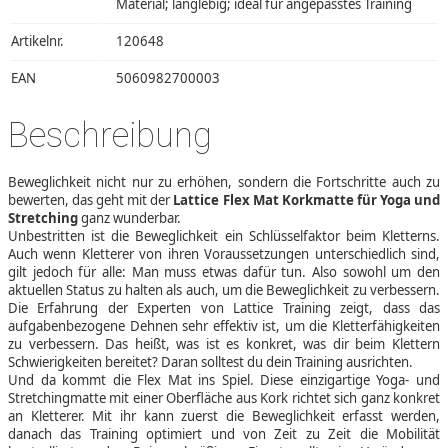
Material; langlebig; ideal für angepasstes Training
Artikelnr.
120648
EAN
5060982700003
Beschreibung
Beweglichkeit nicht nur zu erhöhen, sondern die Fortschritte auch zu
bewerten, das geht mit der
Lattice Flex Mat Korkmatte für Yoga und
Stretching
ganz wunderbar.
Unbestritten ist die Beweglichkeit ein Schlüsselfaktor beim Kletterns.
Auch wenn Kletterer von ihren Voraussetzungen unterschiedlich sind,
gilt jedoch für alle: Man muss etwas dafür tun. Also sowohl um den
aktuellen Status zu halten als auch, um die Beweglichkeit zu verbessern.
Die Erfahrung der Experten von Lattice Training zeigt, dass das
aufgabenbezogene Dehnen sehr effektiv ist, um die Kletterfähigkeiten
zu verbessern. Das heißt, was ist es konkret, was dir beim Klettern
Schwierigkeiten bereitet? Daran solltest du dein Training ausrichten.
Und da kommt die Flex Mat ins Spiel. Diese einzigartige Yoga- und
Stretchingmatte mit einer Oberfläche aus Kork richtet sich ganz konkret
an Kletterer. Mit ihr kann zuerst die Beweglichkeit erfasst werden,
danach das Training optimiert und von Zeit zu Zeit die Mobilität