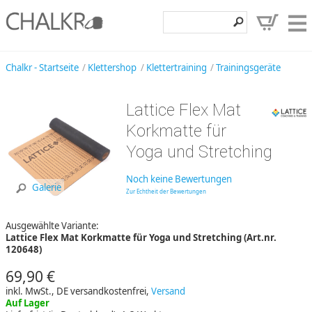
Klettershop
Chalkr - Startseite
Klettershop
Klettertraining
Trainingsgeräte
Klettermarken
Lattice Flex Mat
Entdecken
Korkmatte für
Angebote
Yoga und Stretching
Hilfe, Kontakt
Noch keine Bewertungen
Galerie
Zur Echtheit der Bewertungen
Kundenbereich
Ausgewählte Variante:
Wunschzettel
Lattice Flex Mat Korkmatte für Yoga und Stretching (Art.nr.
120648)
69,90 €
inkl. MwSt., DE versandkostenfrei,
Versand
Auf Lager