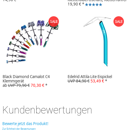
19,90 €
*
Black Diamond Camalot C4
Edelrid Attila Lite Eispickel
Klemmgerät
UVP 84,90 €
53,49 €
*
ab
UVP 79,90 €
70,30 €
*
Kundenbewertungen
Bewerte jetzt das Produkt!
Zur Echtheit der Bewertungen