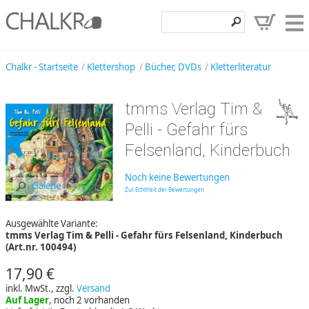
Klettershop
Chalkr - Startseite
Klettershop
Bücher, DVDs
Kletterliteratur
Klettermarken
tmms Verlag Tim &
Entdecken
Pelli - Gefahr fürs
Angebote
Felsenland, Kinderbuch
Hilfe, Kontakt
Noch keine Bewertungen
Galerie
Zur Echtheit der Bewertungen
Kundenbereich
Ausgewählte Variante:
Wunschzettel
tmms Verlag Tim & Pelli - Gefahr fürs Felsenland, Kinderbuch
(Art.nr. 100494)
17,90 €
inkl. MwSt., zzgl.
Versand
Auf Lager
, noch 2 vorhanden