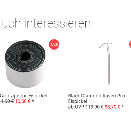
auch interessieren
 Griptape für Eispickel
Black Diamond Raven Pro
1,90 €
10,60 €
*
Eispickel
ab
UVP 119,90 €
88,70 €
*