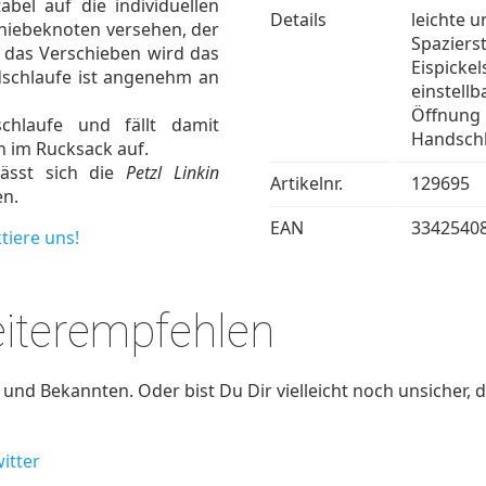
abel auf die individuellen
Details
leichte 
Schiebeknoten versehen, der
Spazierst
h das Verschieben wird das
Eispickel
dschlaufe ist angenehm an
einstellb
Öffnung 
chlaufe und fällt damit
Handsch
h im Rucksack auf.
ässt sich die
Petzl Linkin
Artikelnr.
129695
n.
EAN
3342540
tiere uns!
eiterempfehlen
nd Bekannten. Oder bist Du Dir vielleicht noch unsicher, d
itter