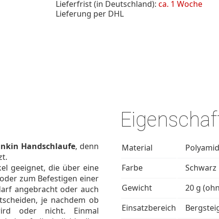
Lieferfrist (in Deutschland):
ca. 1 Woche
Lieferung per DHL
Eigenschaf
Linkin Handschlaufe
, denn
Material
Polyami
zt.
kel geeignet, die über eine
Farbe
Schwarz
oder zum Befestigen einer
Gewicht
20 g (oh
darf angebracht oder auch
scheiden, je nachdem ob
Einsatzbereich
Bergstei
ird oder nicht. Einmal