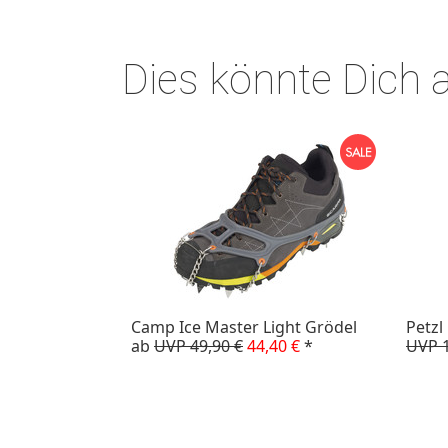
Dies könnte Dich 
Camp Ice Master Light Grödel
Petzl
ab
UVP 49,90 €
44,40 €
*
UVP 1