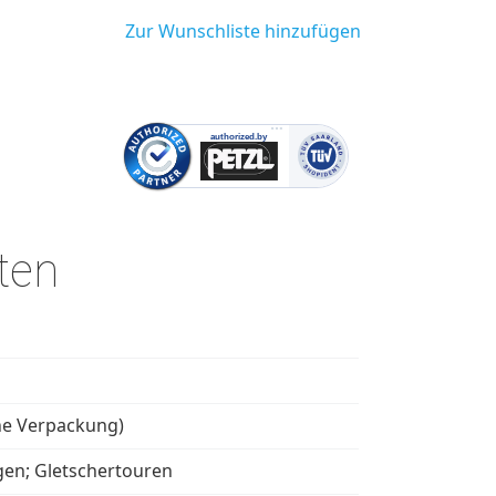
Zur Wunschliste hinzufügen
ten
d
ne Verpackung)
gen; Gletschertouren