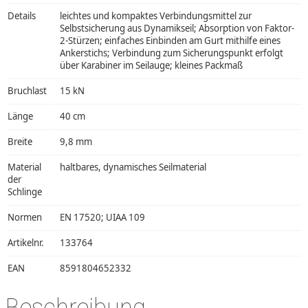
Details
leichtes und kompaktes Verbindungsmittel zur
Selbstsicherung aus Dynamikseil; Absorption von Faktor-
2-Stürzen; einfaches Einbinden am Gurt mithilfe eines
Ankerstichs; Verbindung zum Sicherungspunkt erfolgt
über Karabiner im Seilauge; kleines Packmaß
Bruchlast
15 kN
Länge
40 cm
Breite
9,8 mm
Material
haltbares, dynamisches Seilmaterial
der
Schlinge
Normen
EN 17520; UIAA 109
Artikelnr.
133764
EAN
8591804652332
Beschreibung