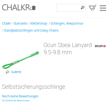
Klettershop
Chalkr - Startseite
Klettershop
Schlingen, Reepschnur
Standplatzschlingen und Daisy Chains
Klettermarken
Entdecken
Ocun Sbea Lanyard
Angebote
9.5-9.8 mm
Hilfe, Kontakt
Kundenbereich
Galerie
Wunschzettel
Selbstsicherungsschlinge
Noch keine Bewertungen
Zur Echtheit der Bewertungen