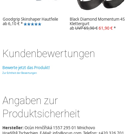
Goodgrip Skinshaper Hautfeile
Black Diamond Momentum 4S
ab
6,10 €
*
Klettergurt
ab
UVP 69,90 €
61,90 €
*
Kundenbewertungen
Bewerte jetzt das Produkt!
Zur Echtheit der Bewertungen
Angaben zur
Produktsicherheit
Hersteller:
Ocùn Hrnčířská 1557 295 01 Mnichovo
Hradiště Tschechien E-Mail: info@ocun.com Telefon: +420 326 701