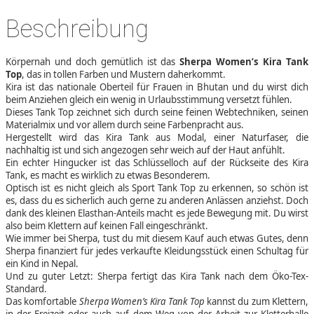
Beschreibung
Körpernah und doch gemütlich ist das
Sherpa Women’s Kira Tank
Top
, das in tollen Farben und Mustern daherkommt.
Kira ist das nationale Oberteil für Frauen in Bhutan und du wirst dich
beim Anziehen gleich ein wenig in Urlaubsstimmung versetzt fühlen.
Dieses Tank Top zeichnet sich durch seine feinen Webtechniken, seinen
Materialmix und vor allem durch seine Farbenpracht aus.
Hergestellt wird das Kira Tank aus Modal, einer Naturfaser, die
nachhaltig ist und sich angezogen sehr weich auf der Haut anfühlt.
Ein echter Hingucker ist das Schlüsselloch auf der Rückseite des Kira
Tank, es macht es wirklich zu etwas Besonderem.
Optisch ist es nicht gleich als Sport Tank Top zu erkennen, so schön ist
es, dass du es sicherlich auch gerne zu anderen Anlässen anziehst. Doch
dank des kleinen Elasthan-Anteils macht es jede Bewegung mit. Du wirst
also beim Klettern auf keinen Fall eingeschränkt.
Wie immer bei Sherpa, tust du mit diesem Kauf auch etwas Gutes, denn
Sherpa finanziert für jedes verkaufte Kleidungsstück einen Schultag für
ein Kind in Nepal.
Und zu guter Letzt: Sherpa fertigt das Kira Tank nach dem Öko-Tex-
Standard.
Das komfortable
Sherpa Women’s Kira Tank Top
kannst du zum Klettern,
in der Freizeit oder auch auf dem Weg von der Arbeit zur Kletterhalle