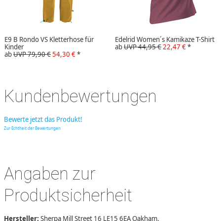
E9 B Rondo VS Kletterhose für
Edelrid Women´s Kamikaze T-Shirt
Kinder
ab
UVP 44,95 €
22,47 €
*
ab
UVP 79,90 €
54,30 €
*
Kundenbewertungen
Bewerte jetzt das Produkt!
Zur Echtheit der Bewertungen
Angaben zur
Produktsicherheit
Hersteller:
Sherpa Mill Street 16 LE15 6EA Oakham,