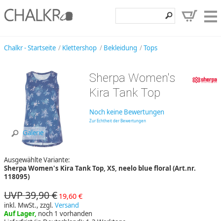
Klettershop
Chalkr - Startseite
Klettershop
Bekleidung
Tops
Klettermarken
Sherpa Women's
Entdecken
Kira Tank Top
Angebote
Noch keine Bewertungen
Hilfe, Kontakt
Zur Echtheit der Bewertungen
Galerie
Kundenbereich
Ausgewählte Variante:
Wunschzettel
Sherpa Women's Kira Tank Top, XS, neelo blue floral (Art.nr.
118095)
UVP 39,90 €
19,60 €
inkl. MwSt., zzgl.
Versand
Auf Lager,
noch 1 vorhanden