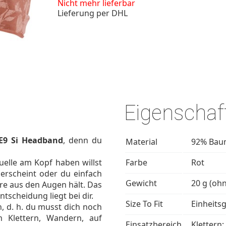
Nicht mehr lieferbar
Lieferung per DHL
Eigenschaf
E9 Si Headband
, denn du
Material
92% Baum
elle am Kopf haben willst
Farbe
Rot
erscheint oder du einfach
Gewicht
20 g (oh
re aus den Augen hält. Das
tscheidung liegt bei dir.
Size To Fit
Einheits
n, d. h. du musst dich noch
 Klettern, Wandern, auf
Einsatzbereich
Klettern