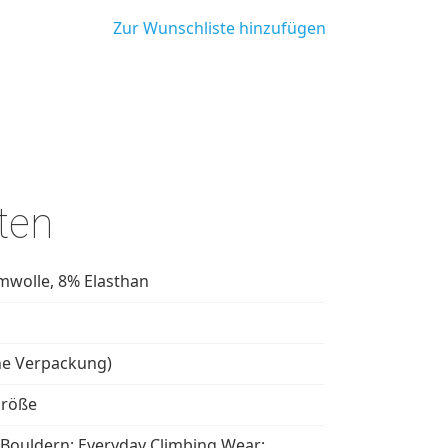
Zur Wunschliste hinzufügen
ten
wolle, 8% Elasthan
ne Verpackung)
größe
; Bouldern; Everyday Climbing Wear;