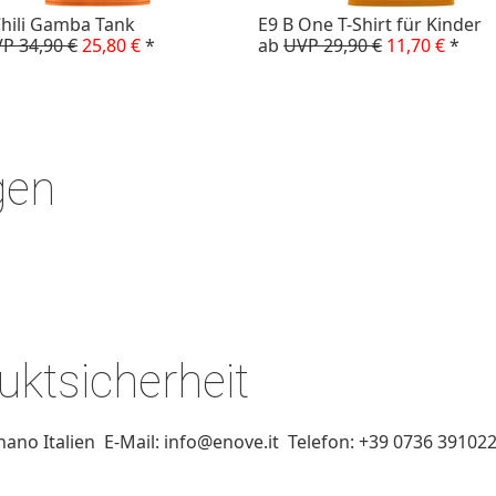
hili Gamba Tank
E9 B One T-Shirt für Kinder
P 34,90 €
25,80 €
*
ab
UVP 29,90 €
11,70 €
*
gen
ktsicherheit
gnano Italien E-Mail: info@enove.it Telefon: +39 0736 3910