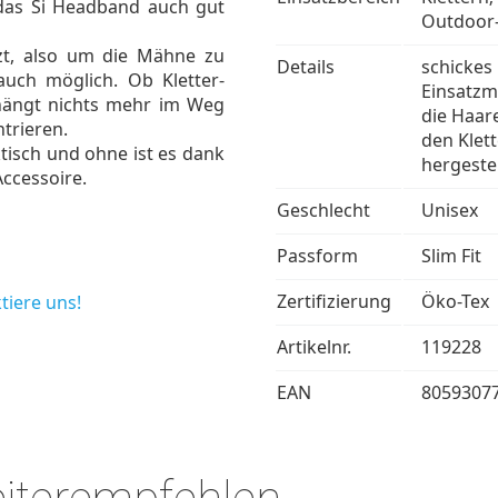
 das Si Headband auch gut
Outdoor-
tzt, also um die Mähne zu
Details
schickes 
uch möglich. Ob Kletter-
Einsatzm
 hängt nichts mehr im Weg
die Haar
trieren.
den Klet
tisch und ohne ist es dank
hergestell
Accessoire.
Geschlecht
Unisex
Passform
Slim Fit
Zertifizierung
Öko-Tex
tiere uns!
Artikelnr.
119228
EAN
8059307