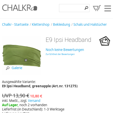
Klettershop
Chalkr - Startseite
Klettershop
Bekleidung
Schals und Halstücher
Klettermarken
E9 Ipsi Headband
Entdecken
Noch keine Bewertungen
Angebote
Zur Echtheit der Bewertungen
Hilfe, Kontakt
Galerie
Kundenbereich
Ausgewählte Variante:
Wunschzettel
E9 Ipsi Headband, greenapple (Art.nr. 131275)
UVP 13,90 €
10,80 €
inkl. MwSt., zzgl.
Versand
Auf Lager,
noch 2 vorhanden
Lieferfrist (in Deutschland): 1-3 Werktage