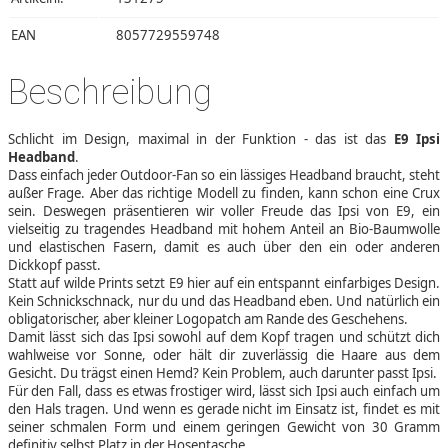
EAN
8057729559748
Beschreibung
Schlicht im Design, maximal in der Funktion - das ist das
E9 Ipsi
Headband
.
Dass einfach jeder Outdoor-Fan so ein lässiges Headband braucht, steht
außer Frage. Aber das richtige Modell zu finden, kann schon eine Crux
sein. Deswegen präsentieren wir voller Freude das Ipsi von E9, ein
vielseitig zu tragendes Headband mit hohem Anteil an Bio-Baumwolle
und elastischen Fasern, damit es auch über den ein oder anderen
Dickkopf passt.
Statt auf wilde Prints setzt E9 hier auf ein entspannt einfarbiges Design.
Kein Schnickschnack, nur du und das Headband eben. Und natürlich ein
obligatorischer, aber kleiner Logopatch am Rande des Geschehens.
Damit lässt sich das Ipsi sowohl auf dem Kopf tragen und schützt dich
wahlweise vor Sonne, oder hält dir zuverlässig die Haare aus dem
Gesicht. Du trägst einen Hemd? Kein Problem, auch darunter passt Ipsi.
Für den Fall, dass es etwas frostiger wird, lässt sich Ipsi auch einfach um
den Hals tragen. Und wenn es gerade nicht im Einsatz ist, findet es mit
seiner schmalen Form und einem geringen Gewicht von 30 Gramm
definitiv selbst Platz in der Hosentasche.