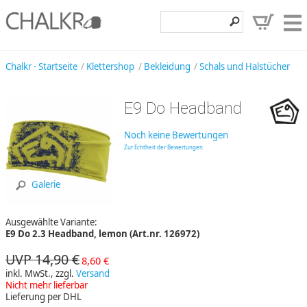
Klettershop
Chalkr - Startseite
Klettershop
Bekleidung
Schals und Halstücher
Klettermarken
E9 Do Headband
Entdecken
Noch keine Bewertungen
Angebote
Zur Echtheit der Bewertungen
Hilfe, Kontakt
Galerie
Kundenbereich
Ausgewählte Variante:
Wunschzettel
E9 Do 2.3 Headband, lemon (Art.nr. 126972)
UVP 14,90 €
8,60 €
inkl. MwSt., zzgl.
Versand
Nicht mehr lieferbar
Lieferung per DHL