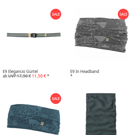
E9 Elegancio Gürtel
E9 In Headband
ab
UVP 17,90 €
11,50 €
*
*