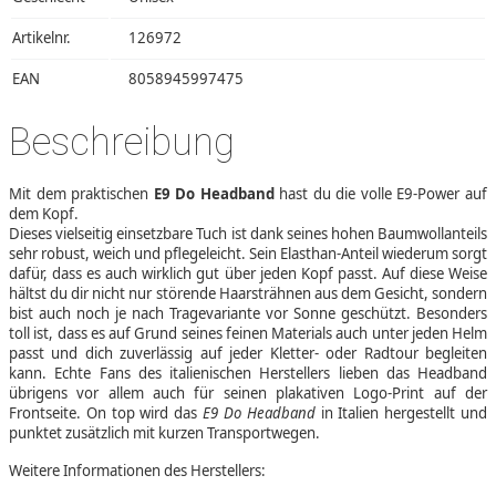
Artikelnr.
126972
EAN
8058945997475
Beschreibung
Mit dem praktischen
E9 Do Headband
hast du die volle E9-Power auf
dem Kopf.
Dieses vielseitig einsetzbare Tuch ist dank seines hohen Baumwollanteils
sehr robust, weich und pflegeleicht. Sein Elasthan-Anteil wiederum sorgt
dafür, dass es auch wirklich gut über jeden Kopf passt. Auf diese Weise
hältst du dir nicht nur störende Haarsträhnen aus dem Gesicht, sondern
bist auch noch je nach Tragevariante vor Sonne geschützt. Besonders
toll ist, dass es auf Grund seines feinen Materials auch unter jeden Helm
passt und dich zuverlässig auf jeder Kletter- oder Radtour begleiten
kann. Echte Fans des italienischen Herstellers lieben das Headband
übrigens vor allem auch für seinen plakativen Logo-Print auf der
Frontseite. On top wird das
E9 Do Headband
in Italien hergestellt und
punktet zusätzlich mit kurzen Transportwegen.
Weitere Informationen des Herstellers: