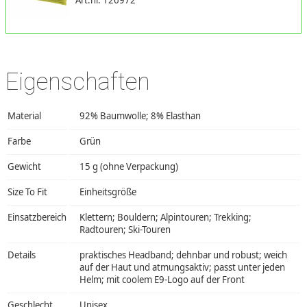
Art.nr. 126972
Eigenschaften
Material
92% Baumwolle; 8% Elasthan
Farbe
Grün
Gewicht
15 g (ohne Verpackung)
Size To Fit
Einheitsgröße
Einsatzbereich
Klettern; Bouldern; Alpintouren; Trekking;
Radtouren; Ski-Touren
Details
praktisches Headband; dehnbar und robust; weich
auf der Haut und atmungsaktiv; passt unter jeden
Helm; mit coolem E9-Logo auf der Front
Geschlecht
Unisex