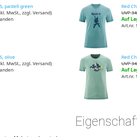
 S, pastell green
Red Chi
kl. MwSt., zzgl. Versand)
UVP 34
handen
Auf La
Art.nr.
S, olive
Red Chi
kl. MwSt., zzgl. Versand)
UVP 34
handen
Auf La
Art.nr.
Eigenschaf