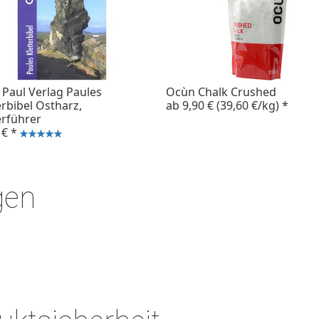
 Paul Verlag Paules
Ocùn Chalk Crushed
erbibel Ostharz,
ab
9,90 €
(39,60 €/kg)
*
erführer
 €
*
gen