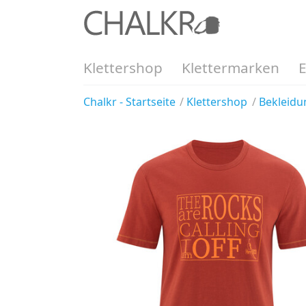
Klettershop
Klettermarken
Chalkr - Startseite
Klettershop
Bekleidu