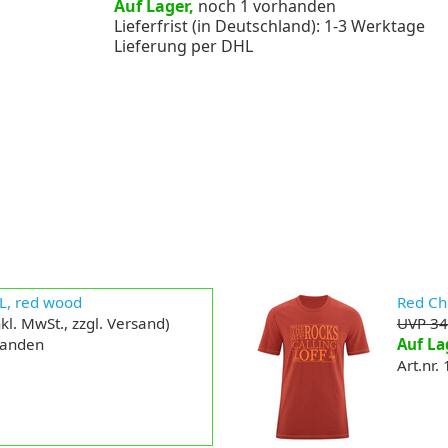
Auf Lager,
noch 1 vorhanden
Lieferfrist (in Deutschland): 1-3 Werktage
Lieferung per DHL
, L, red wood
Red Chi
kl. MwSt., zzgl. Versand)
UVP 34
handen
Auf La
Art.nr.