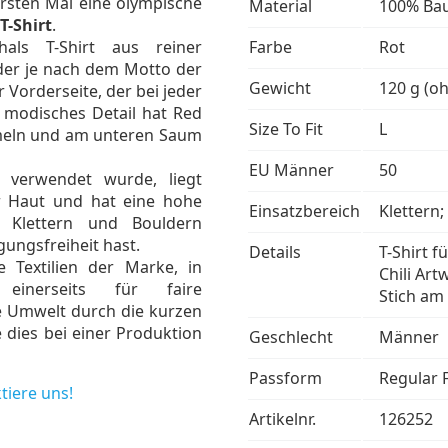
rsten Mal eine olympische
Material
100% Bau
 T-Shirt
.
hals T-Shirt aus reiner
Farbe
Rot
 der je nach dem Motto der
Gewicht
120 g (o
r Vorderseite, der bei jeder
s modisches Detail hat Red
Size To Fit
L
rmeln und am unteren Saum
EU Männer
50
 verwendet wurde, liegt
 Haut und hat eine hohe
Einsatzbereich
Klettern
s Klettern und Bouldern
gungsfreiheit hast.
Details
T-Shirt 
e Textilien der Marke, in
Chili Art
einerseits für faire
Stich am
e Umwelt durch die kurzen
e dies bei einer Produktion
Geschlecht
Männer
Passform
Regular F
tiere uns!
Artikelnr.
126252