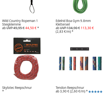
Wild Country Ropeman 1
Edelrid Boa Gym 9.8mm
Steigklemme
Kletterseil
ab
UVP 49,95 €
44,50 €
*
ab
UVP 134,90 €
113,30 €
(2,83 €/m)
*
Skylotec Reepschnur
Tendon Reepschnur
*
ab
3,90 €
(2,60 €/m)
*