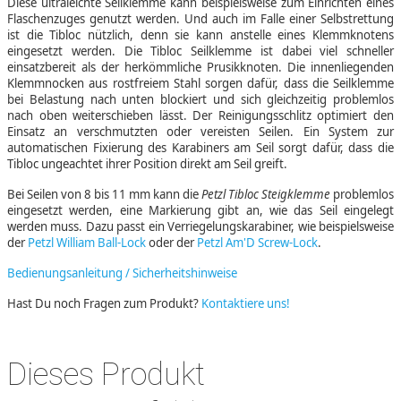
Diese ultraleichte Seilklemme kann beispielsweise zum Einrichten eines
Flaschenzuges genutzt werden. Und auch im Falle einer Selbstrettung
ist die Tibloc nützlich, denn sie kann anstelle eines Klemmknotens
eingesetzt werden. Die Tibloc Seilklemme ist dabei viel schneller
einsatzbereit als der herkömmliche Prusikknoten. Die innenliegenden
Klemmnocken aus rostfreiem Stahl sorgen dafür, dass die Seilklemme
bei Belastung nach unten blockiert und sich gleichzeitig problemlos
nach oben weiterschieben lässt. Der Reinigungsschlitz optimiert den
Einsatz an verschmutzten oder vereisten Seilen. Ein System zur
automatischen Fixierung des Karabiners am Seil sorgt dafür, dass die
Tibloc ungeachtet ihrer Position direkt am Seil greift.
Bei Seilen von 8 bis 11 mm kann die
Petzl Tibloc Steigklemme
problemlos
eingesetzt werden, eine Markierung gibt an, wie das Seil eingelegt
werden muss. Dazu passt ein Verriegelungskarabiner, wie beispielsweise
der
Petzl William Ball-Lock
oder der
Petzl Am'D Screw-Lock
.
Bedienungsanleitung / Sicherheitshinweise
Hast Du noch Fragen zum Produkt?
Kontaktiere uns!
Dieses Produkt