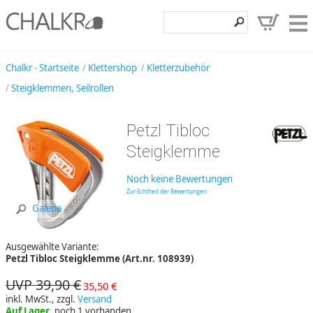
Klettershop
Chalkr - Startseite
Klettershop
Kletterzubehör
Steigklemmen, Seilrollen
Klettermarken
Entdecken
Petzl Tibloc
Angebote
Steigklemme
Hilfe, Kontakt
Noch keine Bewertungen
Zur Echtheit der Bewertungen
Kundenbereich
Galerie
Wunschzettel
Ausgewählte Variante:
Petzl Tibloc Steigklemme (Art.nr. 108939)
UVP 39,90 €
35,50 €
inkl. MwSt., zzgl.
Versand
Auf Lager
, noch 1 vorhanden