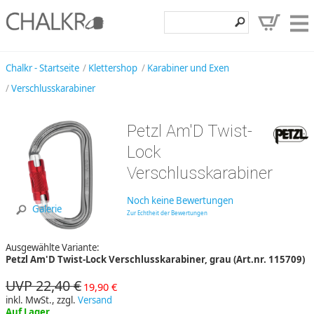
Klettershop
Chalkr - Startseite
Klettershop
Karabiner und Exen
Verschlusskarabiner
Klettermarken
Entdecken
Petzl Am'D Twist-
Angebote
Lock
Verschlusskarabiner
Hilfe, Kontakt
Kundenbereich
Noch keine Bewertungen
Galerie
Zur Echtheit der Bewertungen
Wunschzettel
Ausgewählte Variante:
Petzl Am'D Twist-Lock Verschlusskarabiner, grau (Art.nr. 115709)
UVP 22,40 €
19,90 €
inkl. MwSt., zzgl.
Versand
Auf Lager