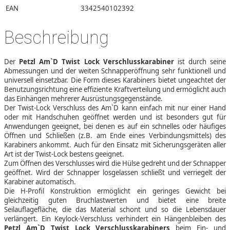
EAN
3342540102392
Beschreibung
Der
Petzl Am`D Twist Lock Verschlusskarabiner
ist durch seine
Abmessungen und der weiten Schnapperöffnung sehr funktionell und
universell einsetzbar. Die Form dieses Karabiners bietet ungeachtet der
Benutzungsrichtung eine effiziente Kraftverteilung und ermöglicht auch
das Einhängen mehrerer Ausrüstungsgegenstände.
Der Twist-Lock Verschluss des Am`D kann einfach mit nur einer Hand
oder mit Handschuhen geöffnet werden und ist besonders gut für
Anwendungen geeignet, bei denen es auf ein schnelles oder häufiges
Öffnen und Schließen (z.B. am Ende eines Verbindungsmittels) des
Karabiners ankommt. Auch für den Einsatz mit Sicherungsgeräten aller
Art ist der Twist-Lock bestens geeignet.
Zum Öffnen des Verschlusses wird die Hülse gedreht und der Schnapper
geöffnet. Wird der Schnapper losgelassen schließt und verriegelt der
Karabiner automatisch.
Die H-Profil Konstruktion ermöglicht ein geringes Gewicht bei
gleichzeitig guten Bruchlastwerten und bietet eine breite
Seilauflagefläche, die das Material schont und so die Lebensdauer
verlängert. Ein Keylock-Verschluss verhindert ein Hängenbleiben des
Petzl Am`D Twist Lock Verschlusskarabiners
beim Ein- und