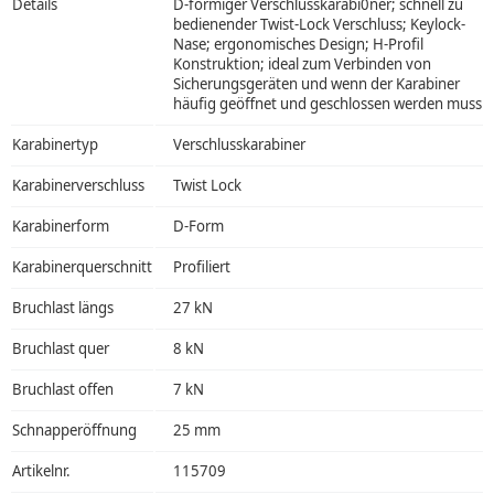
Details
D-förmiger Verschlusskarabi0ner; schnell zu
bedienender Twist-Lock Verschluss; Keylock-
Nase; ergonomisches Design; H-Profil
Konstruktion; ideal zum Verbinden von
Sicherungsgeräten und wenn der Karabiner
häufig geöffnet und geschlossen werden muss
Karabinertyp
Verschlusskarabiner
Karabinerverschluss
Twist Lock
Karabinerform
D-Form
Karabinerquerschnitt
Profiliert
Bruchlast längs
27 kN
Bruchlast quer
8 kN
Bruchlast offen
7 kN
Schnapperöffnung
25 mm
Artikelnr.
115709