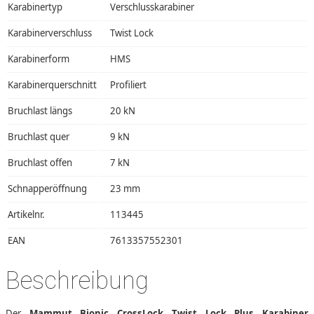
Karabinertyp
Verschlusskarabiner
Karabinerverschluss
Twist Lock
Karabinerform
HMS
Karabinerquerschnitt
Profiliert
Bruchlast längs
20 kN
Bruchlast quer
9 kN
Bruchlast offen
7 kN
Schnapperöffnung
23 mm
Artikelnr.
113445
EAN
7613357552301
Beschreibung
Der
Mammut Bionic CrossLock Twist Lock Plus Karabiner