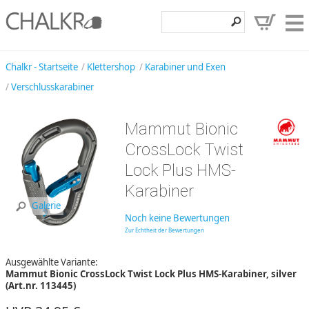
Klettershop
Chalkr - Startseite
Klettershop
Karabiner und Exen
Verschlusskarabiner
Klettermarken
Entdecken
Mammut Bionic
Angebote
CrossLock Twist
Lock Plus HMS-
Hilfe, Kontakt
Karabiner
Kundenbereich
Galerie
Noch keine Bewertungen
Wunschzettel
Zur Echtheit der Bewertungen
Ausgewählte Variante:
Mammut Bionic CrossLock Twist Lock Plus HMS-Karabiner, silver
(Art.nr. 113445)