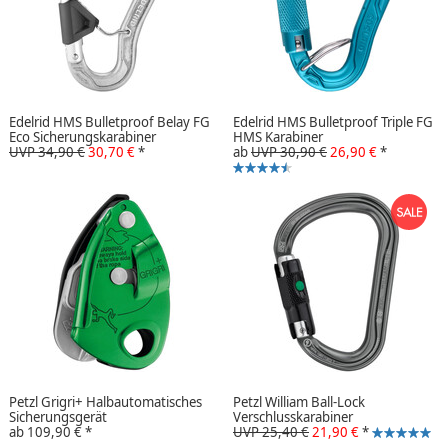
Edelrid HMS Bulletproof Belay FG
Edelrid HMS Bulletproof Triple FG
Eco Sicherungskarabiner
HMS Karabiner
UVP 34,90 €
30,70 €
*
ab
UVP 30,90 €
26,90 €
*
Petzl Grigri+ Halbautomatisches
Petzl William Ball-Lock
Sicherungsgerät
Verschlusskarabiner
ab
109,90 €
*
UVP 25,40 €
21,90 €
*