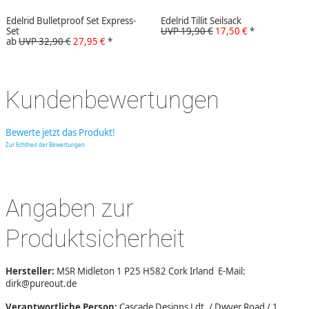
Edelrid Bulletproof Set Express-
Edelrid Tillit Seilsack
Set
UVP 19,90 €
17,50 €
*
ab
UVP 32,90 €
27,95 €
*
Kundenbewertungen
Bewerte jetzt das Produkt!
Zur Echtheit der Bewertungen
Angaben zur
Produktsicherheit
Hersteller:
MSR Midleton 1 P25 H582 Cork Irland E-Mail:
dirk@pureout.de
Verantwortliche Person:
Cascade Designs Ldt. / Dwyer Road / 1