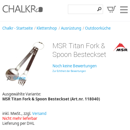
Klettershop
Chalkr - Startseite
Klettershop
Ausrüstung
Outdoorküche
Klettermarken
MSR Titan Fork &
Entdecken
Spoon Besteckset
Angebote
Noch keine Bewertungen
Hilfe, Kontakt
Zur Echtheit der Bewertungen
Galerie
Kundenbereich
Ausgewählte Variante:
Wunschzettel
MSR Titan Fork & Spoon Besteckset (Art.nr. 118040)
inkl. MwSt., zzgl.
Versand
Nicht mehr lieferbar
Lieferung per DHL