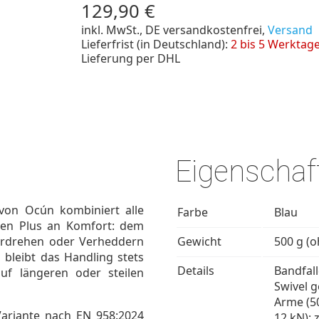
129,90 €
inkl. MwSt., DE versandkostenfrei,
Versand
Lieferfrist (in Deutschland):
2 bis 5 Werktag
Lieferung per DHL
Eigenschaf
on Ocún kombiniert alle
Farbe
Blau
eren Plus an Komfort: dem
Verdrehen oder Verheddern
Gewicht
500 g (
 bleibt das Handling stets
Details
Bandfal
auf längeren oder steilen
Swivel 
Arme (5
Variante nach EN 958:2024
12 kN); 