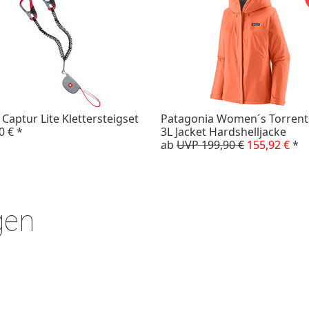
Captur Lite Klettersteigset
Patagonia Women´s Torrent
0 €
*
3L Jacket Hardshelljacke
ab
UVP 199,90 €
155,92 €
*
gen