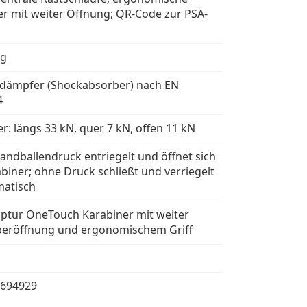
er mit weiter Öffnung; QR-Code zur PSA-
kg
ldämpfer (Shockabsorber) nach EN
4
r: längs 33 kN, quer 7 kN, offen 11 kN
ndballendruck entriegelt und öffnet sich
biner; ohne Druck schließt und verriegelt
matisch
ptur OneTouch Karabiner mit weiter
eröffnung und ergonomischem Griff
694929