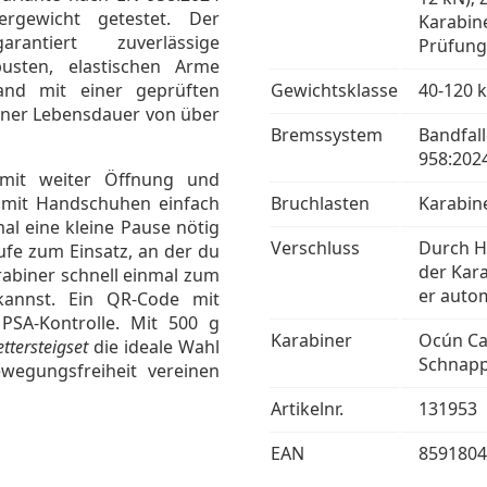
ergewicht getestet. Der
Karabin
arantiert zuverlässige
Prüfung
usten, elastischen Arme
and mit einer geprüften
Gewichtsklasse
40-120 
iner Lebensdauer von über
Bremssystem
Bandfal
958:202
 mit weiter Öffnung und
h mit Handschuhen einfach
Bruchlasten
Karabine
al eine kleine Pause nötig
Verschluss
Durch Ha
ufe zum Einsatz, an der du
der Kara
rabiner schnell einmal zum
er auto
kannst. Ein QR-Code mit
 PSA-Kontrolle. Mit 500 g
Karabiner
Ocún Ca
ettersteigset
die ideale Wahl
Schnapp
ewegungsfreiheit vereinen
Artikelnr.
131953
EAN
8591804