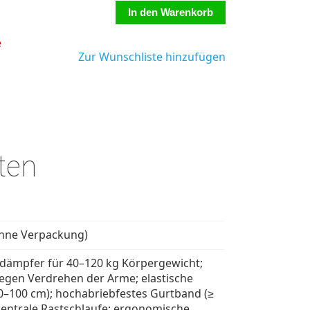
e
Zur Wunschliste hinzufügen
ten
ohne Verpackung)
ldämpfer für 40–120 kg Körpergewicht;
gegen Verdrehen der Arme; elastische
0–100 cm); hochabriebfestes Gurtband (≥
zentrale Rastschlaufe; ergonomische