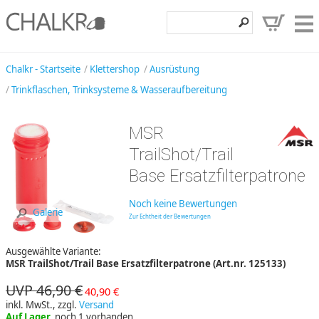
Klettershop
Chalkr - Startseite
Klettershop
Ausrüstung
Trinkflaschen, Trinksysteme & Wasseraufbereitung
Klettermarken
Entdecken
MSR
Angebote
TrailShot/Trail
Base Ersatzfilterpatrone
Hilfe, Kontakt
Kundenbereich
Noch keine Bewertungen
Galerie
Zur Echtheit der Bewertungen
Wunschzettel
Ausgewählte Variante:
MSR TrailShot/Trail Base Ersatzfilterpatrone (Art.nr. 125133)
UVP 46,90 €
40,90 €
inkl. MwSt., zzgl.
Versand
Auf Lager,
noch 1 vorhanden