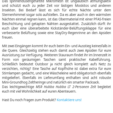
Das spinnendüsengefärbte Mikromesh ist unglaublich atmungsaktiv
und schützt euch zu jeder Zeit vor lästigen Moskitos und anderen
Insekten. Bei Bedarf lässt es sich für echte Nächte unter dem
Sternenhimmel sogar solo aufstellen. Da es aber auch in den wärmsten
Nächten einmal regnen kann, ist das Obermaterial mit einer PFAS-freien
Beschichtung und getapten Nähten ausgestattet. Zusätzlich dürft ihr
euch über eine überarbeitete Kickständer-Belüftungsklappe für eine
verbesserte Belüftung sowie eine StayDry-Regenrinne an den Apsiden
freuen.
Mit zwei Eingängen kommt ihr euch beim Ein- und Ausstieg keinesfalls in
die Quere. Gleichzeitig stehen euch damit auch zwei Apsiden für eure
Ausrüstung zur Verfügung. Weiteren Stauraum findet ihr im Innenzelt in
Form von geräumigen Taschen samt praktischer Kabelführung.
Schließlich bedeutet Outdoor ja nicht gleich komplett aufs Netz zu
verzichten, richtig? Eine Tasche auf Kopfhöhe ist dabei extra für eure
Stirnlampen gedacht, und eine Wäscheleine wird obligatorisch ebenfalls
mitgeliefert. Ebenfalls im Lieferumfang enthalten sind acht robuste
Mini-Groundhog Zeltheringe und natürlich ein smarter Packsack.
Das leichtgewichtige
MSR Hubba Hubba LT 2-Personen Zelt
begleitet
euch mit viel Wohnlichkeit auf euren Abenteuern.
Hast Du noch Fragen zum Produkt?
Kontaktiere uns!