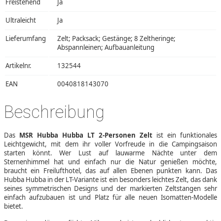
Freistehend
Ja
Ultraleicht
Ja
Lieferumfang
Zelt; Packsack; Gestänge; 8 Zeltheringe;
Abspannleinen; Aufbauanleitung
Artikelnr.
132544
EAN
0040818143070
Beschreibung
Das
MSR Hubba Hubba LT 2-Personen Zelt
ist ein funktionales
Leichtgewicht, mit dem ihr voller Vorfreude in die Campingsaison
starten könnt. Wer Lust auf lauwarme Nächte unter dem
Sternenhimmel hat und einfach nur die Natur genießen möchte,
braucht ein Freilufthotel, das auf allen Ebenen punkten kann. Das
Hubba Hubba in der LT-Variante ist ein besonders leichtes Zelt, das dank
seines symmetrischen Designs und der markierten Zeltstangen sehr
einfach aufzubauen ist und Platz für alle neuen Isomatten-Modelle
bietet.