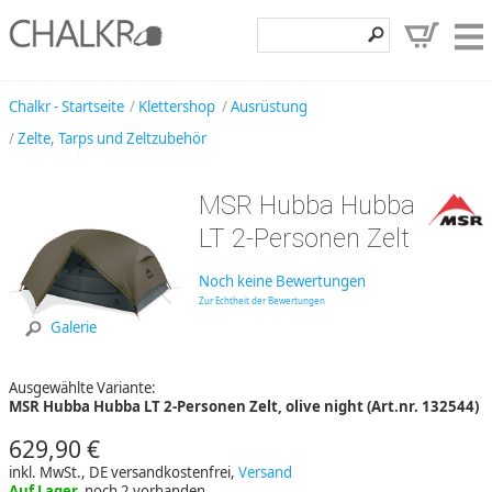
Klettershop
Chalkr - Startseite
Klettershop
Ausrüstung
Zelte, Tarps und Zeltzubehör
Klettermarken
Entdecken
MSR Hubba Hubba
Angebote
LT 2-Personen Zelt
Hilfe, Kontakt
Noch keine Bewertungen
Zur Echtheit der Bewertungen
Kundenbereich
Galerie
Wunschzettel
Ausgewählte Variante:
MSR Hubba Hubba LT 2-Personen Zelt, olive night (Art.nr. 132544)
629,90 €
inkl. MwSt., DE versandkostenfrei,
Versand
Auf Lager,
noch 2 vorhanden