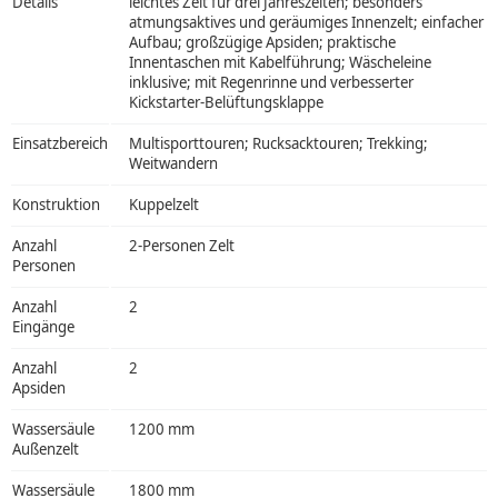
Details
leichtes Zelt für drei Jahreszeiten; besonders
atmungsaktives und geräumiges Innenzelt; einfacher
Aufbau; großzügige Apsiden; praktische
Innentaschen mit Kabelführung; Wäscheleine
inklusive; mit Regenrinne und verbesserter
Kickstarter-Belüftungsklappe
Einsatzbereich
Multisporttouren; Rucksacktouren; Trekking;
Weitwandern
Konstruktion
Kuppelzelt
Anzahl
2-Personen Zelt
Personen
Anzahl
2
Eingänge
Anzahl
2
Apsiden
Wassersäule
1200 mm
Außenzelt
Wassersäule
1800 mm