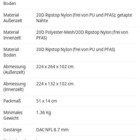
Boden
Material
20D Ripstop Nylon (frei von PU und PFAS); getapte
Außenzelt
Nähte
Material
20D Polyester-Mesh/20D Ripstop Nylon (frei von
Innenzelt
PFAS)
Material
20D Ripstop Nylon (frei von PU und PFAS)
Boden
Abmessung
224 x 264 x 102 cm
(Außenzelt)
Abmessung
224 x 132 x 102 cm
(Innenzelt)
Packmaß
51 x 14 cm
Minimales
1.36 Kg
Gewicht
Gestänge
DAC NFL 8.7 mm