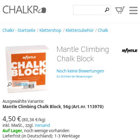
Klettershop
Chalkr - Startseite
Klettershop
Kletterzubehör
Chalk
Klettermarken
Mantle Climbing
Entdecken
Chalk Block
Angebote
Noch keine Bewertungen
Hilfe, Kontakt
Zur Echtheit der Bewertungen
Galerie
Kundenbereich
Ausgewählte Variante:
Wunschzettel
Mantle Climbing Chalk Block, 56g (Art.nr. 113970)
4,50 €
(80,36 €/kg)
inkl. MwSt., zzgl.
Versand
Auf Lager,
noch wenige vorhanden
Lieferfrist (in Deutschland): 1-3 Werktage