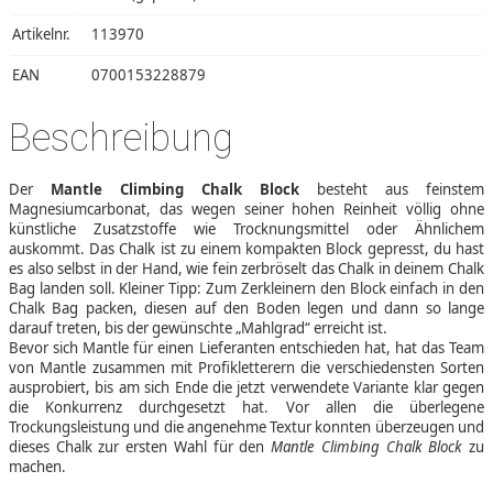
Artikelnr.
113970
EAN
0700153228879
Beschreibung
Der
Mantle Climbing Chalk Block
besteht aus feinstem
Magnesiumcarbonat, das wegen seiner hohen Reinheit völlig ohne
künstliche Zusatzstoffe wie Trocknungsmittel oder Ähnlichem
auskommt. Das Chalk ist zu einem kompakten Block gepresst, du hast
es also selbst in der Hand, wie fein zerbröselt das Chalk in deinem Chalk
Bag landen soll. Kleiner Tipp: Zum Zerkleinern den Block einfach in den
Chalk Bag packen, diesen auf den Boden legen und dann so lange
darauf treten, bis der gewünschte „Mahlgrad“ erreicht ist.
Bevor sich Mantle für einen Lieferanten entschieden hat, hat das Team
von Mantle zusammen mit Profikletterern die verschiedensten Sorten
ausprobiert, bis am sich Ende die jetzt verwendete Variante klar gegen
die Konkurrenz durchgesetzt hat. Vor allen die überlegene
Trockungsleistung und die angenehme Textur konnten überzeugen und
dieses Chalk zur ersten Wahl für den
Mantle Climbing Chalk Block
zu
machen.