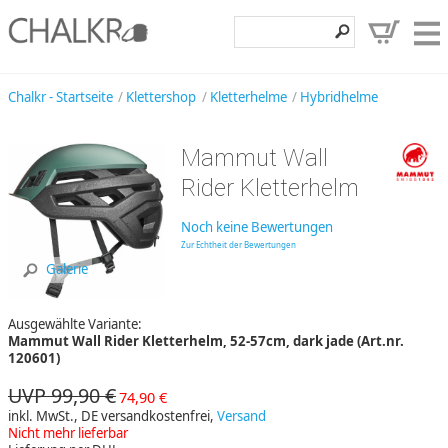
Klettershop
Chalkr - Startseite
Klettershop
Kletterhelme
Hybridhelme
Klettermarken
Mammut Wall
Entdecken
Rider Kletterhelm
Angebote
Noch keine Bewertungen
Hilfe, Kontakt
Zur Echtheit der Bewertungen
Galerie
Kundenbereich
Ausgewählte Variante:
Wunschzettel
Mammut Wall Rider Kletterhelm, 52-57cm, dark jade (Art.nr.
120601)
UVP 99,90 €
74,90 €
inkl. MwSt., DE versandkostenfrei,
Versand
Nicht mehr lieferbar