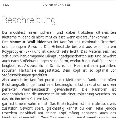
EAN
7619876256034
Beschreibung
Du möchtest einen sicheren und dabei trotzdem ultraleichten
Kletterhelm, der dich nicht im Stich lässt, wenn es darauf ankommt?
Der
Mammut Wall Rider
vereint Komfort mit maximaler Sicherheit
und geringem Gewicht. Die Helmschale besteht aus expandiertem
Polypropylen (EPP) und ist dadurch sehr leicht. Das Material zeichnet
sich durch hervorragende Dämpfungseigenschaften aus und bewahrt
auch nach Stoßeinwirkungen seine Form, wodurch der Wall Rider sehr
langlebig ist. Als zusätzlicher Schutz ist der Helm mit einer partiellen,
robusten Hartschale ausgestattet. Dein Kopf ist so optimal vor
Stoßeinwirkungen geschützt.
Aber auch beim Komfort punktet der Kletterhelm. Dank der großen
Belüftungsöffnungen sind eine bestmögliche Luftzirkulation und ein
perfekter Wärmeaustausch gewährleistet. Die Passform ist
ergonomisch und die Innenseite ist mit einer Polsterung versehen, so
dass du ihn beim Klettern fast
gar nicht mehr wahrnimmst. Das Einstellsystem ist minimalistisch, was
zusätzlich Gewicht spart, gleichzeitig kannst du den Helm jedoch
trotzdem individuell am deinen Kopfumfang anpassen, auch das
Kinnband ist verstellbar. Zwei Clips vorne und eine Gummilasche hinten