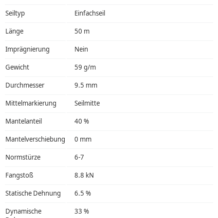
Seiltyp
Einfachseil
Länge
50 m
Imprägnierung
Nein
Gewicht
59 g/m
Durchmesser
9.5 mm
Mittelmarkierung
Seilmitte
Mantelanteil
40 %
Mantelverschiebung
0 mm
Normstürze
6-7
Fangstoß
8.8 kN
Statische Dehnung
6.5 %
Dynamische
33 %