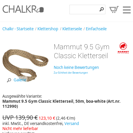
Klettershop
Chalkr - Startseite
Klettershop
Kletterseile
Einfachseile
Klettermarken
Mammut 9.5 Gym
Entdecken
Classic Kletterseil
Angebote
Noch keine Bewertungen
Hilfe, Kontakt
Zur Echtheit der Bewertungen
Galerie
Kundenbereich
Ausgewählte Variante:
Wunschzettel
Mammut 9.5 Gym Classic Kletterseil, 50m, boa-white (Art.nr.
112990)
UVP 139,90 €
123,10 €
(2,46 €/m)
inkl. MwSt., DE versandkostenfrei,
Versand
Nicht mehr lieferbar