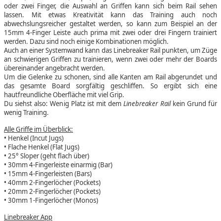
oder zwei Finger, die Auswahl an Griffen kann sich beim Rail sehen
lassen. Mit etwas Kreativität kann das Training auch noch
abwechslungsreicher gestaltet werden, so kann zum Beispiel an der
15mm 4-Finger Leiste auch prima mit zwei oder drei Fingern trainiert
werden. Dazu sind noch einige Kombinationen möglich.
Auch an einer Systemwand kann das Linebreaker Rail punkten, um Züge
an schwierigen Griffen zu trainieren, wenn zwei oder mehr der Boards
übereinander angebracht werden.
Um die Gelenke zu schonen, sind alle Kanten am Rail abgerundet und
das gesamte Board sorgfältig geschliffen. So ergibt sich eine
hautfreundliche Oberfläche mit viel Grip.
Du siehst also: Wenig Platz ist mit dem
Linebreaker Rail
kein Grund für
wenig Training.
Alle Griffe im Überblick:
• Henkel (Incut Jugs)
• Flache Henkel (Flat Jugs)
• 25° Sloper (geht flach über)
• 30mm 4-Fingerleiste einarmig (Bar)
• 15mm 4-Fingerleisten (Bars)
• 40mm 2-Fingerlöcher (Pockets)
• 20mm 2-Fingerlöcher (Pockets)
• 30mm 1-Fingerlöcher (Monos)
Linebreaker App