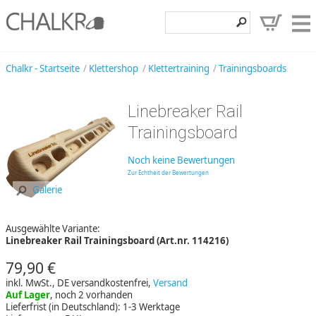
Klettershop
Chalkr - Startseite
Klettershop
Klettertraining
Trainingsboards
Klettermarken
Linebreaker Rail
Entdecken
Trainingsboard
Angebote
Noch keine Bewertungen
Hilfe, Kontakt
Zur Echtheit der Bewertungen
Galerie
Kundenbereich
Ausgewählte Variante:
Wunschzettel
Linebreaker Rail Trainingsboard (Art.nr. 114216)
79,90 €
inkl. MwSt., DE versandkostenfrei,
Versand
Auf Lager
, noch 2 vorhanden
Lieferfrist (in Deutschland): 1-3 Werktage