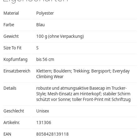
Material
Polyester
Farbe
Blau
Gewicht
100 g (ohne Verpackung)
Size To Fit
S
Kopfumfang
bis 56 cm
Einsatzbereich
Klettern; Bouldern; Trekking; Bergsport; Everyday
Climbing Wear
Details
robuste und atmungsaktive Basecap im Trucker-
Style; Mesh-Einsatz am Hinterkopf; stabiler Schirm
schützt vor Sonne; toller Front-Print mit Schriftzug
Geschlecht
Unisex
Artikelnr.
131306
EAN
8058428139118