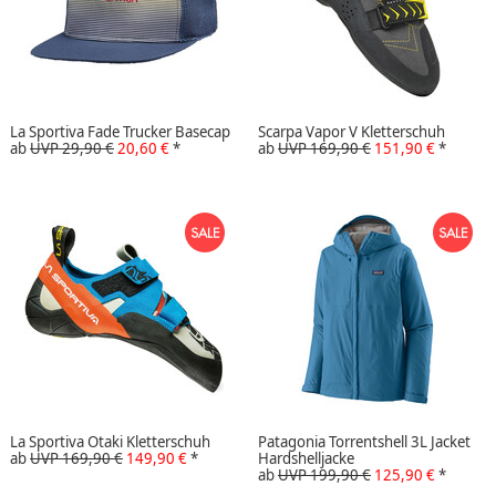
La Sportiva Fade Trucker Basecap
Scarpa Vapor V Kletterschuh
ab
UVP 29,90 €
20,60 €
*
ab
UVP 169,90 €
151,90 €
*
La Sportiva Otaki Kletterschuh
Patagonia Torrentshell 3L Jacket
ab
UVP 169,90 €
149,90 €
*
Hardshelljacke
ab
UVP 199,90 €
125,90 €
*