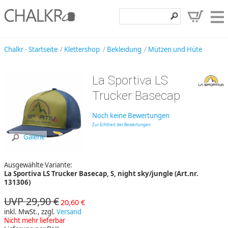
Klettershop
Chalkr - Startseite
Klettershop
Bekleidung
Mützen und Hüte
Klettermarken
La Sportiva LS
Entdecken
Trucker Basecap
Angebote
Noch keine Bewertungen
Hilfe, Kontakt
Zur Echtheit der Bewertungen
Galerie
Kundenbereich
Ausgewählte Variante:
Wunschzettel
La Sportiva LS Trucker Basecap, S, night sky/jungle (Art.nr.
131306)
UVP 29,90 €
20,60 €
inkl. MwSt., zzgl.
Versand
Nicht mehr lieferbar