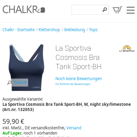
Klettershop
Chalkr - Startseite
Klettershop
Bekleidung
Tops
Klettermarken
La Sportiva
Entdecken
Cosmosis Bra
Angebote
Tank Sport-BH
Hilfe, Kontakt
Noch keine Bewertungen
Galerie
Zur Echtheit der Bewertungen
Kundenbereich
Ausgewählte Variante:
Wunschzettel
La Sportiva Cosmosis Bra Tank Sport-BH, M, night sky/limestone
(Art.nr. 132053)
59,90 €
inkl. MwSt., DE versandkostenfrei,
Versand
Auf Lager,
noch 1 vorhanden