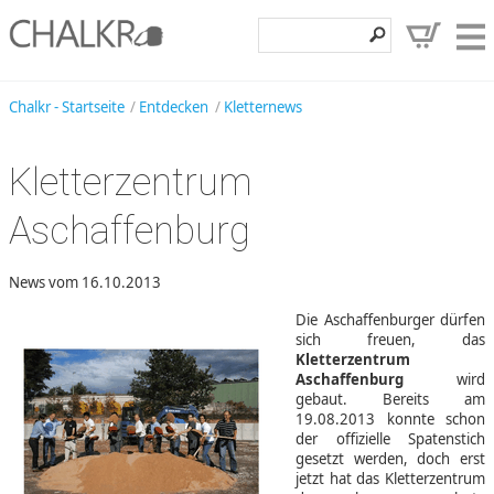
Klettershop
Chalkr - Startseite
Entdecken
Kletternews
Klettermarken
Kletterzentrum
Entdecken
Aschaffenburg
Angebote
Hilfe, Kontakt
News vom 16.10.2013
Kundenbereich
Die Aschaffenburger dürfen
sich freuen, das
Wunschzettel
Kletterzentrum
Aschaffenburg
wird
gebaut. Bereits am
19.08.2013 konnte schon
der offizielle Spatenstich
gesetzt werden, doch erst
jetzt hat das Kletterzentrum