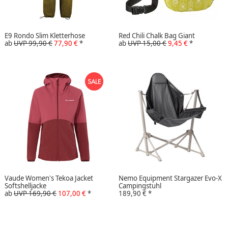
E9 Rondo Slim Kletterhose
Red Chili Chalk Bag Giant
ab
UVP 99,90 €
77,90 €
*
ab
UVP 15,00 €
9,45 €
*
Vaude Women's Tekoa Jacket
Nemo Equipment Stargazer Evo-X
Softshelljacke
Campingstuhl
ab
UVP 169,90 €
107,00 €
*
189,90 €
*