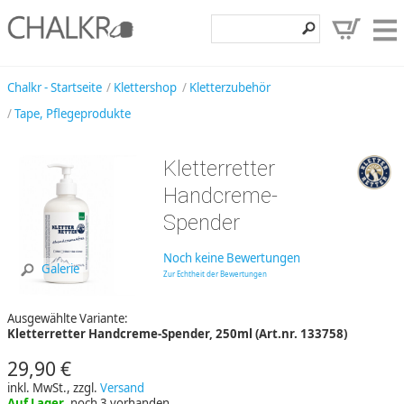
Klettershop
Chalkr - Startseite
Klettershop
Kletterzubehör
Tape, Pflegeprodukte
Klettermarken
Entdecken
Kletterretter
Angebote
Handcreme-
Spender
Hilfe, Kontakt
Kundenbereich
Noch keine Bewertungen
Galerie
Zur Echtheit der Bewertungen
Wunschzettel
Ausgewählte Variante:
Kletterretter Handcreme-Spender, 250ml (Art.nr. 133758)
29,90 €
inkl. MwSt., zzgl.
Versand
Auf Lager
, noch 3 vorhanden