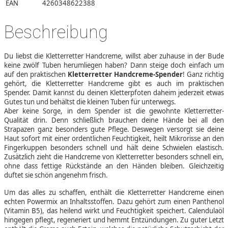
EAN
4260348622388
Beschreibung
Du liebst die Kletterretter Handcreme, willst aber zuhause in der Bude
keine zwölf Tuben herumliegen haben? Dann steige doch einfach um
auf den praktischen
Kletterretter Handcreme-Spender
! Ganz richtig
gehört, die Kletterretter Handcreme gibt es auch im praktischen
Spender. Damit kannst du deinen Kletterpfoten daheim jederzeit etwas
Gutes tun und behältst die kleinen Tuben für unterwegs.
Aber keine Sorge, in dem Spender ist die gewohnte Kletterretter-
Qualität drin. Denn schließlich brauchen deine Hände bei all den
Strapazen ganz besonders gute Pflege. Deswegen versorgt sie deine
Haut sofort mit einer ordentlichen Feuchtigkeit, heilt Mikrorisse an den
Fingerkuppen besonders schnell und hält deine Schwielen elastisch.
Zusätzlich zieht die Handcreme von Kletterretter besonders schnell ein,
ohne dass fettige Rückstände an den Händen bleiben. Gleichzeitig
duftet sie schön angenehm frisch.
Um das alles zu schaffen, enthält die Kletterretter Handcreme einen
echten Powermix an Inhaltsstoffen. Dazu gehört zum einen Panthenol
(Vitamin B5), das heilend wirkt und Feuchtigkeit speichert. Calendulaöl
hingegen pflegt, regeneriert und hemmt Entzündungen. Zu guter Letzt