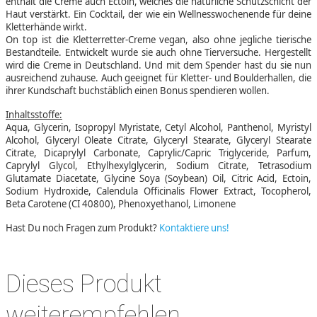
enthält die Creme auch Ectoin, welches die natürliche Schutzschicht der
Haut verstärkt. Ein Cocktail, der wie ein Wellnesswochenende für deine
Kletterhände wirkt.
On top ist die Kletterretter-Creme vegan, also ohne jegliche tierische
Bestandteile. Entwickelt wurde sie auch ohne Tierversuche. Hergestellt
wird die Creme in Deutschland. Und mit dem Spender hast du sie nun
ausreichend zuhause. Auch geeignet für Kletter- und Boulderhallen, die
ihrer Kundschaft buchstäblich einen Bonus spendieren wollen.
Inhaltsstoffe:
Aqua, Glycerin, Isopropyl Myristate, Cetyl Alcohol, Panthenol, Myristyl
Alcohol, Glyceryl Oleate Citrate, Glyceryl Stearate, Glyceryl Stearate
Citrate, Dicaprylyl Carbonate, Caprylic/Capric Triglyceride, Parfum,
Caprylyl Glycol, Ethylhexylglycerin, Sodium Citrate, Tetrasodium
Glutamate Diacetate, Glycine Soya (Soybean) Oil, Citric Acid, Ectoin,
Sodium Hydroxide, Calendula Officinalis Flower Extract, Tocopherol,
Beta Carotene (CI 40800), Phenoxyethanol, Limonene
Hast Du noch Fragen zum Produkt?
Kontaktiere uns!
Dieses Produkt
weiterempfehlen