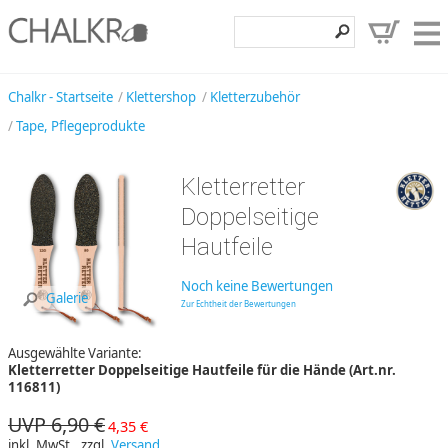
Klettershop
Chalkr - Startseite
Klettershop
Kletterzubehör
Tape, Pflegeprodukte
Klettermarken
Entdecken
Kletterretter
Angebote
Doppelseitige
Hautfeile
Hilfe, Kontakt
Kundenbereich
Noch keine Bewertungen
Galerie
Zur Echtheit der Bewertungen
Wunschzettel
Ausgewählte Variante:
Kletterretter Doppelseitige Hautfeile für die Hände (Art.nr.
116811)
UVP 6,90 €
4,35 €
inkl. MwSt., zzgl.
Versand