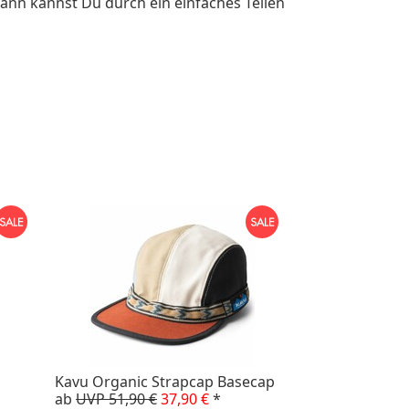
ann kannst Du durch ein einfaches Teilen
Kavu Organic Strapcap Basecap
ab
UVP 51,90 €
37,90 €
*