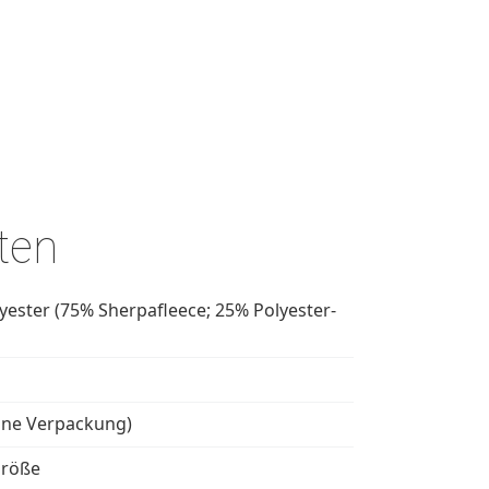
ten
yester (75% Sherpafleece; 25% Polyester-
hne Verpackung)
größe