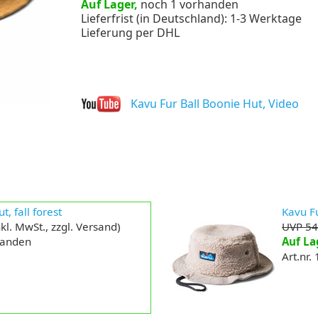
Auf Lager,
noch 1 vorhanden
Lieferfrist (in Deutschland): 1-3 Werktage
Lieferung per DHL
Kavu Fur Ball Boonie Hut, Video
, fall forest
Kavu Fu
kl. MwSt., zzgl. Versand)
UVP 54
handen
Auf La
Art.nr.