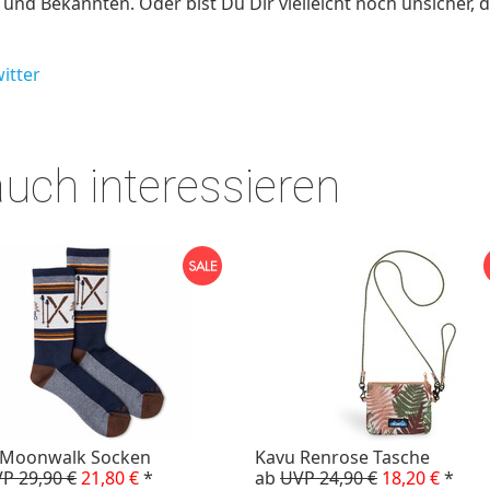
nd Bekannten. Oder bist Du Dir vielleicht noch unsicher, d
itter
auch interessieren
 Moonwalk Socken
Kavu Renrose Tasche
P 29,90 €
21,80 €
*
ab
UVP 24,90 €
18,20 €
*