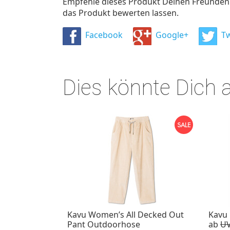
Empfehle dieses Produkt Deinen Freunden u
das Produkt bewerten lassen.
Facebook
Google+
Tw
Dies könnte Dich 
Kavu Women’s All Decked Out
Kavu
Pant Outdoorhose
ab
UV