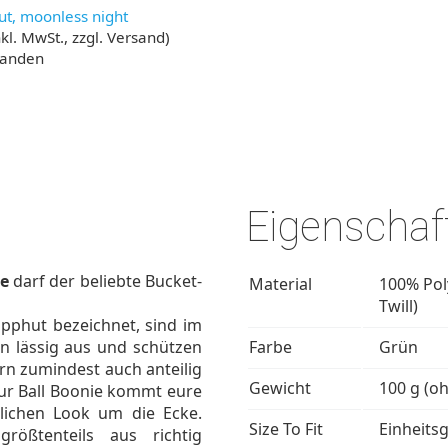
ut, moonless night
kl. MwSt., zzgl. Versand)
handen
Eigenschaf
ie
darf der beliebte Bucket-
Material
100% Pol
Twill)
pphut bezeichnet, sind im
n lässig aus und schützen
Farbe
Grün
rn zumindest auch anteilig
Gewicht
100 g (o
ur Ball Boonie kommt eure
lichen Look um die Ecke.
Size To Fit
Einheits
rößtenteils aus richtig