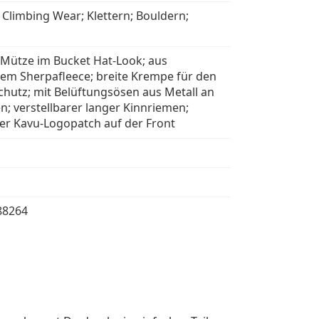
 Climbing Wear; Klettern; Bouldern;
n
e Mütze im Bucket Hat-Look; aus
gem Sherpafleece; breite Krempe für den
hutz; mit Belüftungsösen aus Metall an
n; verstellbarer langer Kinnriemen;
her Kavu-Logopatch auf der Front
88264