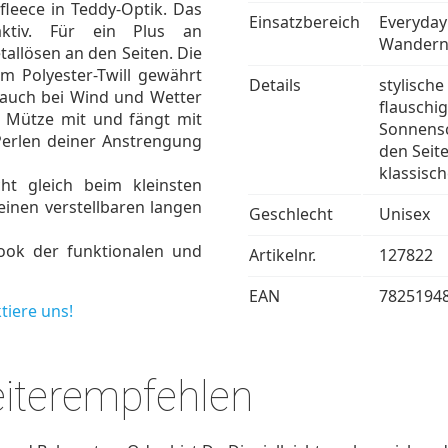
eece in Teddy-Optik. Das
Einsatzbereich
Everyday
ktiv. Für ein Plus an
Wander
tallösen an den Seiten. Die
m Polyester-Twill gewährt
Details
stylisch
t auch bei Wind und Wetter
flauschi
e Mütze mit und fängt mit
Sonnensc
Perlen deiner Anstrengung
den Seite
klassisc
ht gleich beim kleinsten
einen verstellbaren langen
Geschlecht
Unisex
Look der funktionalen und
Artikelnr.
127822
EAN
7825194
tiere uns!
eiterempfehlen