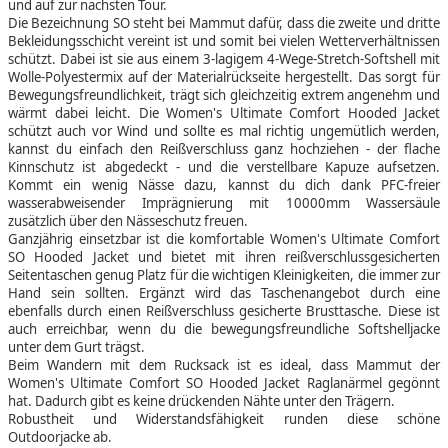
und auf zur nächsten Tour.
Die Bezeichnung SO steht bei Mammut dafür, dass die zweite und dritte
Bekleidungsschicht vereint ist und somit bei vielen Wetterverhältnissen
schützt. Dabei ist sie aus einem 3-lagigem 4-Wege-Stretch-Softshell mit
Wolle-Polyestermix auf der Materialrückseite hergestellt. Das sorgt für
Bewegungsfreundlichkeit, trägt sich gleichzeitig extrem angenehm und
wärmt dabei leicht. Die Women's Ultimate Comfort Hooded Jacket
schützt auch vor Wind und sollte es mal richtig ungemütlich werden,
kannst du einfach den Reißverschluss ganz hochziehen - der flache
Kinnschutz ist abgedeckt - und die verstellbare Kapuze aufsetzen.
Kommt ein wenig Nässe dazu, kannst du dich dank PFC-freier
wasserabweisender Imprägnierung mit 10000mm Wassersäule
zusätzlich über den Nässeschutz freuen.
Ganzjährig einsetzbar ist die komfortable Women's Ultimate Comfort
SO Hooded Jacket und bietet mit ihren reißverschlussgesicherten
Seitentaschen genug Platz für die wichtigen Kleinigkeiten, die immer zur
Hand sein sollten. Ergänzt wird das Taschenangebot durch eine
ebenfalls durch einen Reißverschluss gesicherte Brusttasche. Diese ist
auch erreichbar, wenn du die bewegungsfreundliche Softshelljacke
unter dem Gurt trägst.
Beim Wandern mit dem Rucksack ist es ideal, dass Mammut der
Women's Ultimate Comfort SO Hooded Jacket Raglanärmel gegönnt
hat. Dadurch gibt es keine drückenden Nähte unter den Trägern.
Robustheit und Widerstandsfähigkeit runden diese schöne
Outdoorjacke ab.