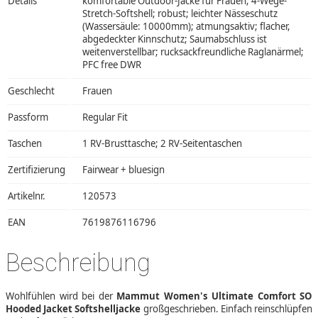
Details
komfortable Outdoor-Jacke für Frauen; 4-Wege-
Stretch-Softshell; robust; leichter Nässeschutz
(Wassersäule: 10000mm); atmungsaktiv; flacher,
abgedeckter Kinnschutz; Saumabschluss ist
weitenverstellbar; rucksackfreundliche Raglanärmel;
PFC free DWR
Geschlecht
Frauen
Passform
Regular Fit
Taschen
1 RV-Brusttasche; 2 RV-Seitentaschen
Zertifizierung
Fairwear + bluesign
Artikelnr.
120573
EAN
7619876116796
Beschreibung
Wohlfühlen wird bei der
Mammut Women's Ultimate Comfort SO
Hooded Jacket Softshelljacke
großgeschrieben. Einfach reinschlüpfen