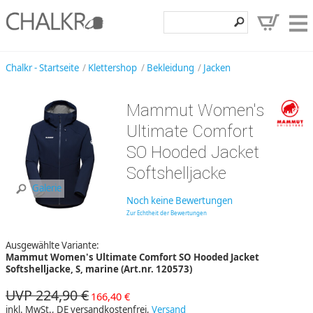
Klettershop
Chalkr - Startseite
Klettershop
Bekleidung
Jacken
Klettermarken
Mammut Women's
Entdecken
Ultimate Comfort
Angebote
SO Hooded Jacket
Softshelljacke
Hilfe, Kontakt
Galerie
Kundenbereich
Noch keine Bewertungen
Zur Echtheit der Bewertungen
Wunschzettel
Ausgewählte Variante:
Mammut Women's Ultimate Comfort SO Hooded Jacket
Softshelljacke, S, marine (Art.nr. 120573)
UVP 224,90 €
166,40 €
inkl. MwSt., DE versandkostenfrei,
Versand