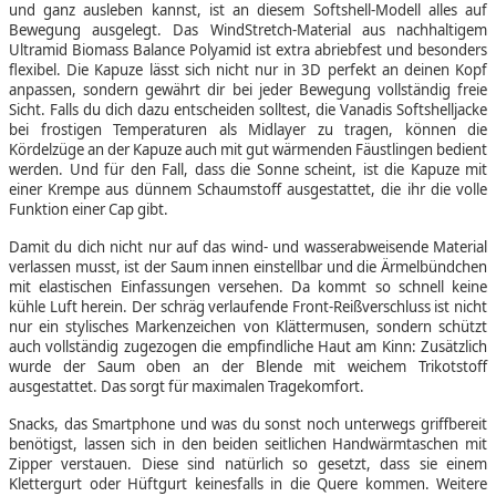
und ganz ausleben kannst, ist an diesem Softshell-Modell alles auf
Bewegung ausgelegt. Das WindStretch-Material aus nachhaltigem
Ultramid Biomass Balance Polyamid ist extra abriebfest und besonders
flexibel. Die Kapuze lässt sich nicht nur in 3D perfekt an deinen Kopf
anpassen, sondern gewährt dir bei jeder Bewegung vollständig freie
Sicht. Falls du dich dazu entscheiden solltest, die Vanadis Softshelljacke
bei frostigen Temperaturen als Midlayer zu tragen, können die
Kördelzüge an der Kapuze auch mit gut wärmenden Fäustlingen bedient
werden. Und für den Fall, dass die Sonne scheint, ist die Kapuze mit
einer Krempe aus dünnem Schaumstoff ausgestattet, die ihr die volle
Funktion einer Cap gibt.
Damit du dich nicht nur auf das wind- und wasserabweisende Material
verlassen musst, ist der Saum innen einstellbar und die Ärmelbündchen
mit elastischen Einfassungen versehen. Da kommt so schnell keine
kühle Luft herein. Der schräg verlaufende Front-Reißverschluss ist nicht
nur ein stylisches Markenzeichen von Klättermusen, sondern schützt
auch vollständig zugezogen die empfindliche Haut am Kinn: Zusätzlich
wurde der Saum oben an der Blende mit weichem Trikotstoff
ausgestattet. Das sorgt für maximalen Tragekomfort.
Snacks, das Smartphone und was du sonst noch unterwegs griffbereit
benötigst, lassen sich in den beiden seitlichen Handwärmtaschen mit
Zipper verstauen. Diese sind natürlich so gesetzt, dass sie einem
Klettergurt oder Hüftgurt keinesfalls in die Quere kommen. Weitere