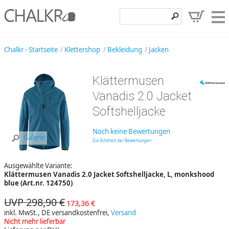
Klettershop
Chalkr - Startseite
Klettershop
Bekleidung
Jacken
Klettermarken
Klättermusen
Entdecken
Vanadis 2.0 Jacket
Angebote
Softshelljacke
Hilfe, Kontakt
Noch keine Bewertungen
Galerie
Zur Echtheit der Bewertungen
Kundenbereich
Ausgewählte Variante:
Wunschzettel
Klättermusen Vanadis 2.0 Jacket Softshelljacke, L, monkshood
blue (Art.nr. 124750)
UVP 298,90 €
173,36 €
inkl. MwSt., DE versandkostenfrei,
Versand
Nicht mehr lieferbar