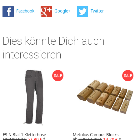
Facebook
Google+
Twitter
Dies könnte Dich auch
interessieren
E9 N Blat 1 Kletterhose
Metolius Campus Blocks
UVP 99,90 €
57,90 €
*
ab
UVP 14,90 €
13,20 €
*