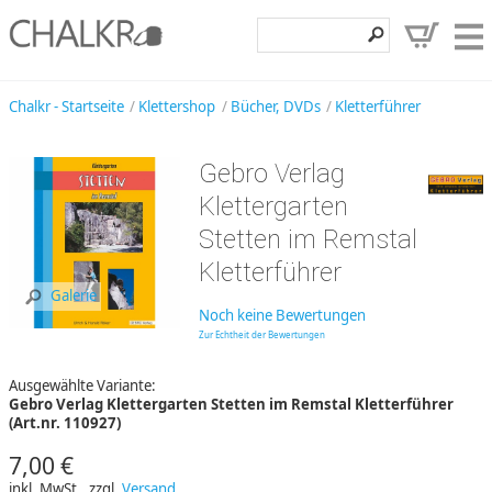
Klettershop
Chalkr - Startseite
Klettershop
Bücher, DVDs
Kletterführer
Klettermarken
Gebro Verlag
Entdecken
Klettergarten
Angebote
Stetten im Remstal
Kletterführer
Hilfe, Kontakt
Galerie
Kundenbereich
Noch keine Bewertungen
Zur Echtheit der Bewertungen
Wunschzettel
Ausgewählte Variante:
Gebro Verlag Klettergarten Stetten im Remstal Kletterführer
(Art.nr. 110927)
7,00 €
inkl. MwSt., zzgl.
Versand