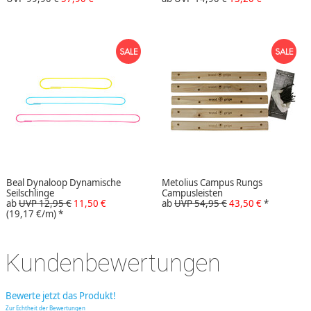
Beal Dynaloop Dynamische
Metolius Campus Rungs
Seilschlinge
Campusleisten
ab
UVP 12,95 €
11,50 €
ab
UVP 54,95 €
43,50 €
*
(19,17 €/m)
*
Kundenbewertungen
Bewerte jetzt das Produkt!
Zur Echtheit der Bewertungen