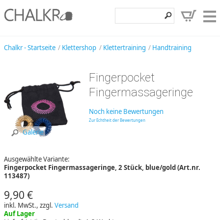
Klettershop
Chalkr - Startseite
Klettershop
Klettertraining
Handtraining
Klettermarken
Fingerpocket
Entdecken
Fingermassageringe
Angebote
Noch keine Bewertungen
Hilfe, Kontakt
Zur Echtheit der Bewertungen
Galerie
Kundenbereich
Ausgewählte Variante:
Wunschzettel
Fingerpocket Fingermassageringe, 2 Stück, blue/gold (Art.nr.
113487)
9,90 €
inkl. MwSt., zzgl.
Versand
Auf Lager