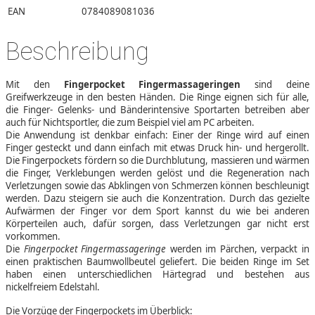
EAN
0784089081036
Beschreibung
Mit den
Fingerpocket Fingermassageringen
sind deine
Greifwerkzeuge in den besten Händen. Die Ringe eignen sich für alle,
die Finger- Gelenks- und Bänderintensive Sportarten betreiben aber
auch für Nichtsportler, die zum Beispiel viel am PC arbeiten.
Die Anwendung ist denkbar einfach: Einer der Ringe wird auf einen
Finger gesteckt und dann einfach mit etwas Druck hin- und hergerollt.
Die Fingerpockets fördern so die Durchblutung, massieren und wärmen
die Finger, Verklebungen werden gelöst und die Regeneration nach
Verletzungen sowie das Abklingen von Schmerzen können beschleunigt
werden. Dazu steigern sie auch die Konzentration. Durch das gezielte
Aufwärmen der Finger vor dem Sport kannst du wie bei anderen
Körperteilen auch, dafür sorgen, dass Verletzungen gar nicht erst
vorkommen.
Die
Fingerpocket Fingermassageringe
werden im Pärchen, verpackt in
einen praktischen Baumwollbeutel geliefert. Die beiden Ringe im Set
haben einen unterschiedlichen Härtegrad und bestehen aus
nickelfreiem Edelstahl.
Die Vorzüge der Fingerpockets im Überblick: