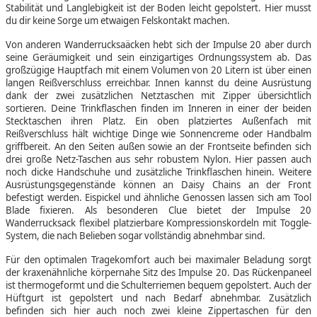
Stabilität und Langlebigkeit ist der Boden leicht gepolstert. Hier musst
du dir keine Sorge um etwaigen Felskontakt machen.
Von anderen Wanderrucksaäcken hebt sich der Impulse 20 aber durch
seine Geräumigkeit und sein einzigartiges Ordnungssystem ab. Das
großzügige Hauptfach mit einem Volumen von 20 Litern ist über einen
langen Reißverschluss erreichbar. Innen kannst du deine Ausrüstung
dank der zwei zusätzlichen Netztaschen mit Zipper übersichtlich
sortieren. Deine Trinkflaschen finden im Inneren in einer der beiden
Stecktaschen ihren Platz. Ein oben platziertes Außenfach mit
Reißverschluss hält wichtige Dinge wie Sonnencreme oder Handbalm
griffbereit. An den Seiten außen sowie an der Frontseite befinden sich
drei große Netz-Taschen aus sehr robustem Nylon. Hier passen auch
noch dicke Handschuhe und zusätzliche Trinkflaschen hinein. Weitere
Ausrüstungsgegenstände können an Daisy Chains an der Front
befestigt werden. Eispickel und ähnliche Genossen lassen sich am Tool
Blade fixieren. Als besonderen Clue bietet der Impulse 20
Wanderrucksack flexibel platzierbare Kompressionskordeln mit Toggle-
System, die nach Belieben sogar vollständig abnehmbar sind.
Für den optimalen Tragekomfort auch bei maximaler Beladung sorgt
der kraxenähnliche körpernahe Sitz des Impulse 20. Das Rückenpaneel
ist thermogeformt und die Schulterriemen bequem gepolstert. Auch der
Hüftgurt ist gepolstert und nach Bedarf abnehmbar. Zusätzlich
befinden sich hier auch noch zwei kleine Zippertaschen für den