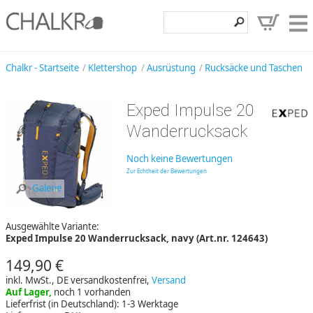
Klettershop
Chalkr - Startseite
Klettershop
Ausrüstung
Rucksäcke und Taschen
Klettermarken
Exped Impulse 20
Entdecken
Wanderrucksack
Angebote
Noch keine Bewertungen
Hilfe, Kontakt
Zur Echtheit der Bewertungen
Galerie
Kundenbereich
Ausgewählte Variante:
Wunschzettel
Exped Impulse 20 Wanderrucksack, navy (Art.nr. 124643)
149,90 €
inkl. MwSt., DE versandkostenfrei,
Versand
Auf Lager,
noch 1 vorhanden
Lieferfrist (in Deutschland): 1-3 Werktage