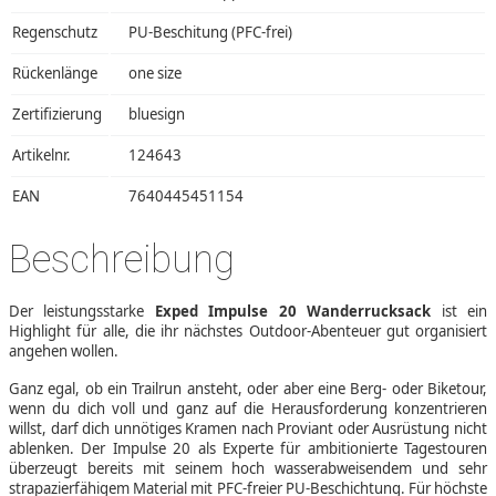
Regenschutz
PU-Beschitung (PFC-frei)
Rückenlänge
one size
Zertifizierung
bluesign
Artikelnr.
124643
EAN
7640445451154
Beschreibung
Der leistungsstarke
Exped Impulse 20 Wanderrucksack
ist ein
Highlight für alle, die ihr nächstes Outdoor-Abenteuer gut organisiert
angehen wollen.
Ganz egal, ob ein Trailrun ansteht, oder aber eine Berg- oder Biketour,
wenn du dich voll und ganz auf die Herausforderung konzentrieren
willst, darf dich unnötiges Kramen nach Proviant oder Ausrüstung nicht
ablenken. Der Impulse 20 als Experte für ambitionierte Tagestouren
überzeugt bereits mit seinem hoch wasserabweisendem und sehr
strapazierfähigem Material mit PFC-freier PU-Beschichtung. Für höchste