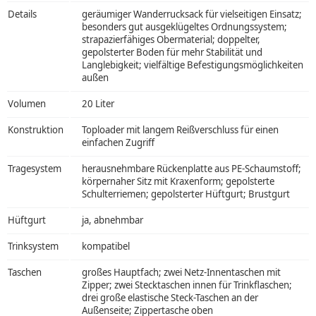
Details
geräumiger Wanderrucksack für vielseitigen Einsatz;
besonders gut ausgeklügeltes Ordnungssystem;
strapazierfähiges Obermaterial; doppelter,
gepolsterter Boden für mehr Stabilität und
Langlebigkeit; vielfältige Befestigungsmöglichkeiten
außen
Volumen
20 Liter
Konstruktion
Toploader mit langem Reißverschluss für einen
einfachen Zugriff
Tragesystem
herausnehmbare Rückenplatte aus PE-Schaumstoff;
körpernaher Sitz mit Kraxenform; gepolsterte
Schulterriemen; gepolsterter Hüftgurt; Brustgurt
Hüftgurt
ja, abnehmbar
Trinksystem
kompatibel
Taschen
großes Hauptfach; zwei Netz-Innentaschen mit
Zipper; zwei Stecktaschen innen für Trinkflaschen;
drei große elastische Steck-Taschen an der
Außenseite; Zippertasche oben