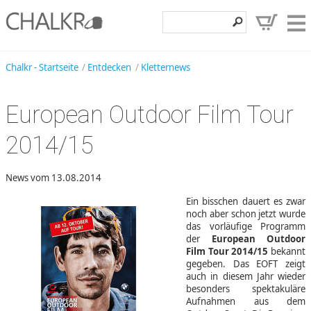
Klettershop
Chalkr - Startseite
Entdecken
Kletternews
Klettermarken
European Outdoor Film Tour
Entdecken
2014/15
Angebote
Hilfe, Kontakt
News vom 13.08.2014
Kundenbereich
Ein bisschen dauert es zwar
noch aber schon jetzt wurde
Wunschzettel
das vorläufige Programm
der
European Outdoor
Film Tour 2014/15
bekannt
gegeben. Das EOFT zeigt
auch in diesem Jahr wieder
besonders spektakuläre
Aufnahmen aus dem