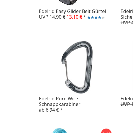
Edelrid Easy Glider Belt Gürtel
Edelr
UVP 14,90 €
13,10 €
*
Siche
UVP 4
Edelrid Pure Wire
Edelri
Schnappkarabiner
UVP 1
ab
6,94 €
*