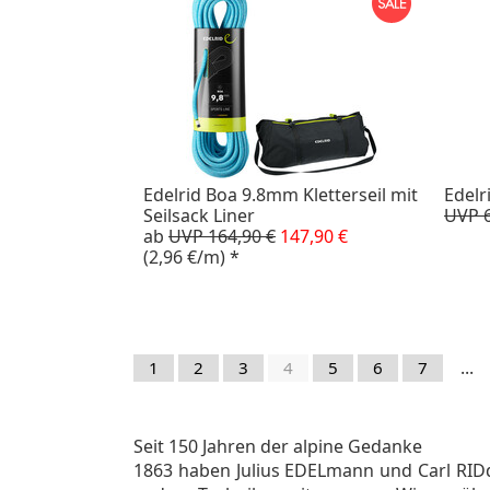
Edelrid Boa 9.8mm Kletterseil mit
Edelr
Seilsack Liner
UVP 6
ab
UVP 164,90 €
147,90 €
(2,96 €/m)
*
...
1
2
3
4
5
6
7
Seit 150 Jahren der alpine Gedanke
1863 haben Julius EDELmann und Carl RIDd