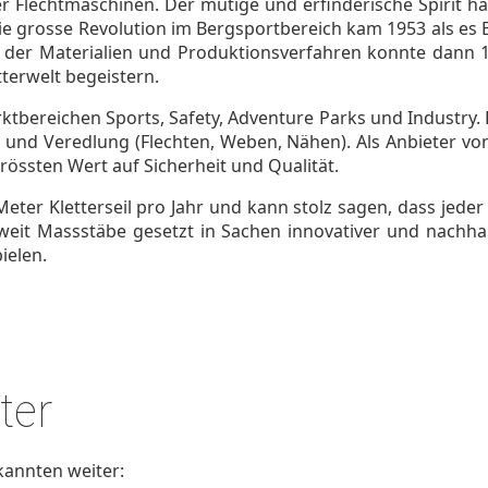
Flechtmaschinen. Der mutige und erfinderische Spirit hat
e grosse Revolution im Bergsportbereich kam 1953 als es Ed
der Materialien und Produktionsverfahren konnte dann 11 
tterwelt begeistern.
arktbereichen Sports, Safety, Adventure Parks und Industry
 und Veredlung (Flechten, Weben, Nähen). Als Anbieter von
rössten Wert auf Sicherheit und Qualität.
eter Kletterseil pro Jahr und kann stolz sagen, dass jeder M
weit Massstäbe gesetzt in Sachen innovativer und nachhal
ielen.
ter
annten weiter: