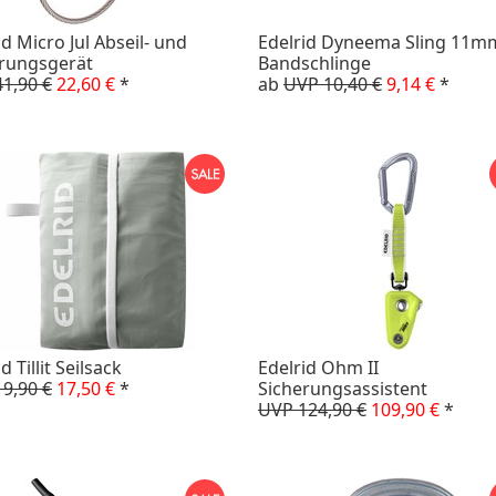
id Micro Jul Abseil- und
Edelrid Dyneema Sling 11m
rungsgerät
Bandschlinge
1,90 €
22,60 €
*
ab
UVP 10,40 €
9,14 €
*
d Tillit Seilsack
Edelrid Ohm II
9,90 €
17,50 €
*
Sicherungsassistent
UVP 124,90 €
109,90 €
*