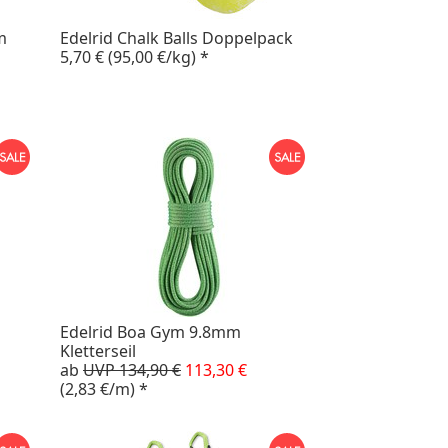
m
Edelrid Chalk Balls Doppelpack
5,70 €
(95,00 €/kg)
*
Edelrid Boa Gym 9.8mm
Kletterseil
ab
UVP 134,90 €
113,30 €
(2,83 €/m)
*