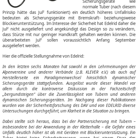
Sicherungsgeräte wie
normale Tuber (nach diesem
Prinzip hätte das Jul² funktioniert) ein deutlich höheres Unfallrisiko
bedeuten als Sicherungsgeräte mit Bremskraft- beziehungsweise
Blockierunterstützung. Im Interesse der Sicherheit hat Edelrid daher die
Jul² nicht ausgeliefert und angekündigt das Design so zu verändern,
dass Stürze mit nur geringer Handkraft gehalten werden können. Die
überarbeiteten Jul² sollen voraussichtlich Anfang September
ausgeliefert werden.
Hier die offizielle Stellungnahme von Edelrid:
In den letzten sechs Monaten hat sowohl in den Lehrmeinungen der
Alpenvereine und anderer Verbände (z.B. KLEVER e.V.) als auch auf
Herstellerseite ein Paradigmenwechsel hinsichtlich dynamischer
Sicherungsgeräte stattgefunden. Ausgelöst wurde dieser Wandel vor
allem durch die kontroverse Diskussion in der Fachzeitschrift
„bergundsteigen“ über die Zuverlässigkeit von Tubern und anderen
dynamischen Sicherungsgeräten. Im Nachgang dieser Publikationen
wurden von der Sicherheitsforschung des DAV und von EDELRID diverse
Untersuchungen durchgeführt, um Klarheit in die Situation zu bringen.
Dabei stellte sich heraus, dass bei der Partnersicherung mit Tubern –
insbesondere bei der Anwendung in der Kletterhalle – die Gefahr eines
Unfalls deutlich höher ist als mit Geräten mit Blockierunterstützung. Ein