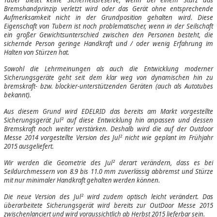
Tuber bietet keine Sicherheitsreserve, wenn bei einem Sturz das
Bremshandprinzip verletzt wird oder das Gerät ohne entsprechende
Aufmerksamkeit nicht in der Grundposition gehalten wird. Diese
Eigenschaft von Tubern ist noch problematischer, wenn in der Seilschaft
ein großer Gewichtsunterschied zwischen den Personen besteht, die
sichernde Person geringe Handkraft und / oder wenig Erfahrung im
Halten von Stürzen hat.
Sowohl die Lehrmeinungen als auch die Entwicklung moderner
Sicherungsgeräte geht seit dem klar weg von dynamischen hin zu
bremskraft- bzw. blockier-unterstützenden Geräten (auch als Autotubes
bekannt).
Aus diesem Grund wird EDELRID das bereits am Markt vorgestellte
Sicherungsgerät Jul² auf diese Entwicklung hin anpassen und dessen
Bremskraft noch weiter verstärken. Deshalb wird die auf der Outdoor
Messe 2014 vorgestellte Version des Jul² nicht wie geplant im Frühjahr
2015 ausgeliefert.
Wir werden die Geometrie des Jul² derart verändern, dass es bei
Seildurchmessern von 8.9 bis 11.0 mm zuverlässig abbremst und Stürze
mit nur minimaler Handkraft gehalten werden können.
Die neue Version des Jul² wird zudem optisch leicht verändert. Das
überarbeitete Sicherungsgerät wird bereits zur OutDoor Messe 2015
zwischenlanciert und wird voraussichtlich ab Herbst 2015 lieferbar sein.