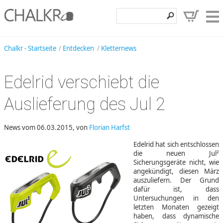
Klettershop
Chalkr - Startseite
Entdecken
Kletternews
Klettermarken
Edelrid verschiebt die
Entdecken
Auslieferung des Jul 2
Angebote
Hilfe, Kontakt
News vom 06.03.2015, von
Florian Harfst
Kundenbereich
Edelrid hat sich entschlossen
die neuen Jul²
Wunschzettel
Sicherungsgeräte nicht, wie
angekündigt, diesen März
auszuliefern. Der Grund
dafür ist, dass
Untersuchungen in den
letzten Monaten gezeigt
haben, dass dynamische