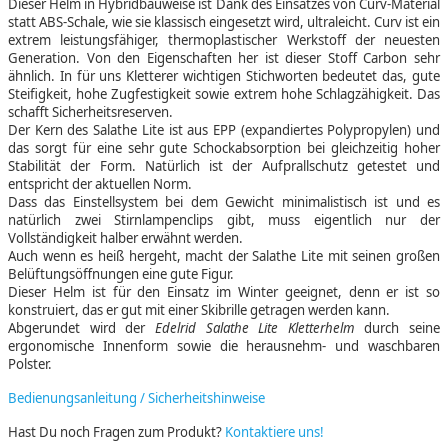
Dieser Helm in Hybridbauweise ist Dank des Einsatzes von Curv-Material
statt ABS-Schale, wie sie klassisch eingesetzt wird, ultraleicht. Curv ist ein
extrem leistungsfähiger, thermoplastischer Werkstoff der neuesten
Generation. Von den Eigenschaften her ist dieser Stoff Carbon sehr
ähnlich. In für uns Kletterer wichtigen Stichworten bedeutet das, gute
Steifigkeit, hohe Zugfestigkeit sowie extrem hohe Schlagzähigkeit. Das
schafft Sicherheitsreserven.
Der Kern des Salathe Lite ist aus EPP (expandiertes Polypropylen) und
das sorgt für eine sehr gute Schockabsorption bei gleichzeitig hoher
Stabilität der Form. Natürlich ist der Aufprallschutz getestet und
entspricht der aktuellen Norm.
Dass das Einstellsystem bei dem Gewicht minimalistisch ist und es
natürlich zwei Stirnlampenclips gibt, muss eigentlich nur der
Vollständigkeit halber erwähnt werden.
Auch wenn es heiß hergeht, macht der Salathe Lite mit seinen großen
Belüftungsöffnungen eine gute Figur.
Dieser Helm ist für den Einsatz im Winter geeignet, denn er ist so
konstruiert, das er gut mit einer Skibrille getragen werden kann.
Abgerundet wird der
Edelrid Salathe Lite Kletterhelm
durch seine
ergonomische Innenform sowie die herausnehm- und waschbaren
Polster.
Bedienungsanleitung / Sicherheitshinweise
Hast Du noch Fragen zum Produkt?
Kontaktiere uns!