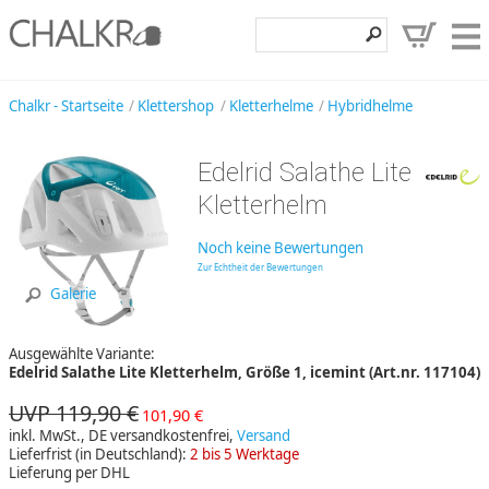
Klettershop
Chalkr - Startseite
Klettershop
Kletterhelme
Hybridhelme
Klettermarken
Edelrid Salathe Lite
Entdecken
Kletterhelm
Angebote
Noch keine Bewertungen
Hilfe, Kontakt
Zur Echtheit der Bewertungen
Galerie
Kundenbereich
Ausgewählte Variante:
Wunschzettel
Edelrid Salathe Lite Kletterhelm, Größe 1, icemint (Art.nr. 117104)
UVP 119,90 €
101,90 €
inkl. MwSt., DE versandkostenfrei,
Versand
Lieferfrist (in Deutschland):
2 bis 5 Werktage
Lieferung per DHL