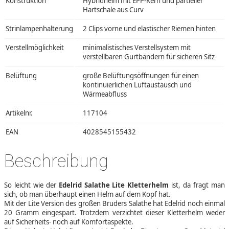
Konstruktion
Hybridhelm mit EPP-Kern und partieller
Hartschale aus Curv
Strinlampenhalterung
2 Clips vorne und elastischer Riemen hinten
Verstellmöglichkeit
minimalistisches Verstellsystem mit
verstellbaren Gurtbändern für sicheren Sitz
Belüftung
große Belüftungsöffnungen für einen
kontinuierlichen Luftaustausch und
Wärmeabfluss
Artikelnr.
117104
EAN
4028545155432
Beschreibung
So leicht wie der
Edelrid Salathe Lite Kletterhelm
ist, da fragt man
sich, ob man überhaupt einen Helm auf dem Kopf hat.
Mit der Lite Version des großen Bruders Salathe hat Edelrid noch einmal
20 Gramm eingespart. Trotzdem verzichtet dieser Kletterhelm weder
auf Sicherheits- noch auf Komfortaspekte.