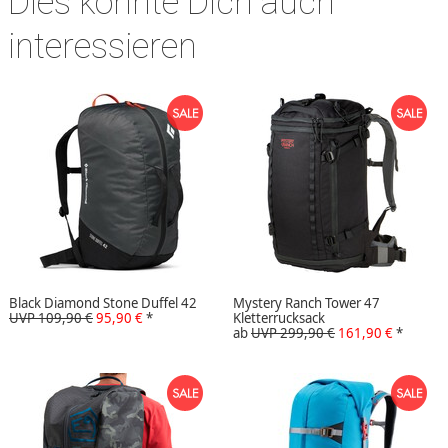
Dies könnte Dich auch
interessieren
Black Diamond Stone Duffel 42
Mystery Ranch Tower 47
UVP 109,90 €
95,90 €
*
Kletterrucksack
ab
UVP 299,90 €
161,90 €
*