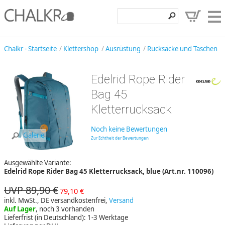
Klettershop
Chalkr - Startseite
Klettershop
Ausrüstung
Rucksäcke und Taschen
Klettermarken
Edelrid Rope Rider
Entdecken
Bag 45
Angebote
Kletterrucksack
Hilfe, Kontakt
Noch keine Bewertungen
Galerie
Zur Echtheit der Bewertungen
Kundenbereich
Ausgewählte Variante:
Wunschzettel
Edelrid Rope Rider Bag 45 Kletterrucksack, blue (Art.nr. 110096)
UVP 89,90 €
79,10 €
inkl. MwSt., DE versandkostenfrei,
Versand
Auf Lager
, noch 3 vorhanden
Lieferfrist (in Deutschland): 1-3 Werktage