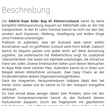
Beschreibung
Der
Edelrid Rope Rider Bag 45 Kletterrucksack
kannt du deine
komplette Kletterausrüstung bequem zur Kletterhalle oder an den Fels
transportieren. In den 45 Litern Volumen kannst du nicht nur dein Seil,
sondern auch Expressen, Kleidung, Verpflegung und andere Dinge
ohne Probleme unterbringen.
Praktisch ist außerdem, dass der Rucksack dank seiner steifen
Konstruktion auch im geöffneten Zustand seine Form behält. Dadurch
kannst du bequem packen und später leicht auf deine Ausrüstung
zugreifen. Die Außentasche mit Reißverschluss sorgt für zusätzliche
Übersichtlichkeit. Hier lassen sich Kleinteile unterbringen, die schnell zur
Hand sein sollen. Diverse Innentaschen bieten auch deinen Wertsachen
im Rope Rider einen sicheren Platz. Außerdem kannst du in ihnen zum
Beispiel deinen Kletterführer verstauen. Zwei Daisy Chains an der
Vorderseite bieten weitere Organisationsmöglichkeiten.
Dank der integrierten, herausnehmbaren Seilplane bleibt dein Seil
immer schön sauber und du kannst es für den Transport krangelfrei
verstauen.
Du hast einmal etwas weniger dabei? Kein Problem, denn mit den
seitlichen Kompressionsriemen kannst du den Rucksack deinem
Packvolumen anpassen. Durch das Tragesystem mit gepolsterten