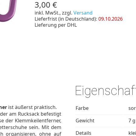
3,00 €
inkl. MwSt., zzgl.
Versand
Lieferfrist (in Deutschland):
09.10.2026
Lieferung per DHL
Eigenschaf
ner
ist äußerst praktisch.
Farbe
sor
oder am Rucksack befestigt
e der Klemmkeilentferner,
Gewicht
7 g
letterschuhe sein. Mit dem
Details
kle
ch organisieren, ohne auf