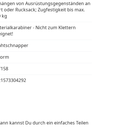
hängen von Ausrüstungsgegenständen an
t oder Rucksack; Zugfestigkeit bis max.
 kg
erialkarabiner - Nicht zum Klettern
ignet!
ahtschnapper
Form
7158
21573304292
ann kannst Du durch ein einfaches Teilen