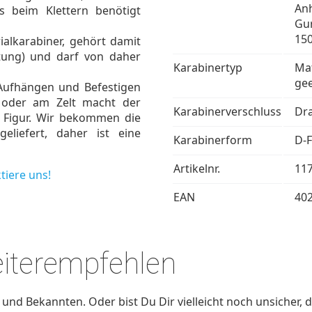
An
s beim Klettern benötigt
Gur
150
ialkarabiner, gehört damit
stung) und darf von daher
Karabinertyp
Mat
gee
ufhängen und Befestigen
 oder am Zelt macht der
Karabinerverschluss
Dr
 Figur. Wir bekommen die
eliefert, daher ist eine
Karabinerform
D-
Artikelnr.
11
tiere uns!
EAN
40
eiterempfehlen
nd Bekannten. Oder bist Du Dir vielleicht noch unsicher, d