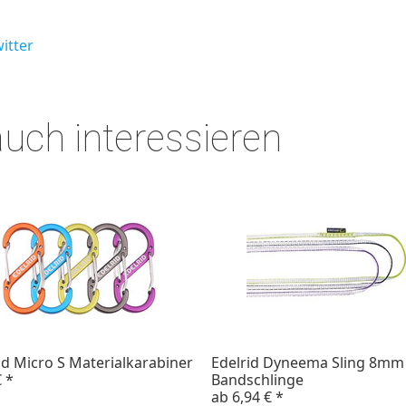
itter
auch interessieren
id Micro S Materialkarabiner
Edelrid Dyneema Sling 8mm
€
*
Bandschlinge
ab
6,94 €
*