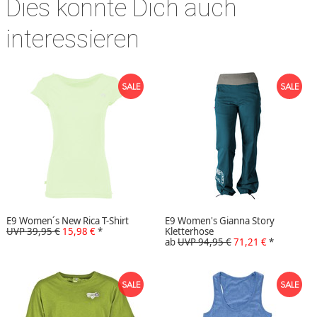
Dies könnte Dich auch
interessieren
E9 Women´s New Rica T-Shirt
E9 Women's Gianna Story
UVP 39,95 €
15,98 €
*
Kletterhose
ab
UVP 94,95 €
71,21 €
*