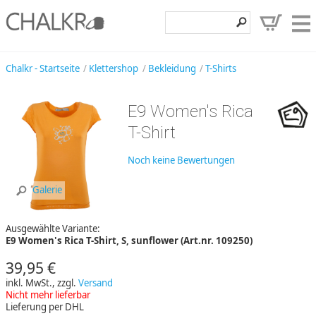
Klettershop
Chalkr - Startseite
Klettershop
Bekleidung
T-Shirts
Klettermarken
E9 Women's Rica
Entdecken
T-Shirt
Angebote
Noch keine Bewertungen
Hilfe, Kontakt
Galerie
Kundenbereich
Ausgewählte Variante:
Wunschzettel
E9 Women's Rica T-Shirt, S, sunflower (Art.nr. 109250)
39,95 €
inkl. MwSt., zzgl.
Versand
Nicht mehr lieferbar
Lieferung per DHL