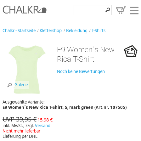
Klettershop
Chalkr - Startseite
Klettershop
Bekleidung
T-Shirts
Klettermarken
E9 Women´s New
Entdecken
Rica T-Shirt
Angebote
Noch keine Bewertungen
Hilfe, Kontakt
Galerie
Kundenbereich
Ausgewählte Variante:
Wunschzettel
E9 Women´s New Rica T-Shirt, S, mark green (Art.nr. 107505)
UVP 39,95 €
15,98 €
inkl. MwSt., zzgl.
Versand
Nicht mehr lieferbar
Lieferung per DHL