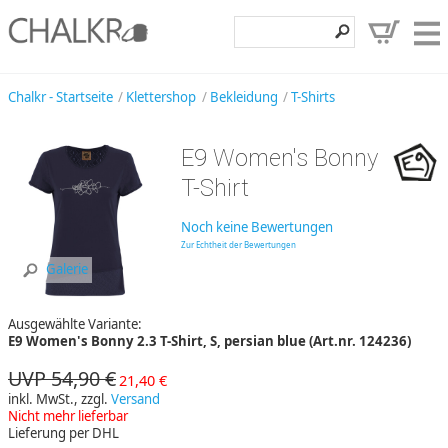
Klettershop
Chalkr - Startseite
Klettershop
Bekleidung
T-Shirts
Klettermarken
E9 Women's Bonny
Entdecken
T-Shirt
Angebote
Noch keine Bewertungen
Hilfe, Kontakt
Zur Echtheit der Bewertungen
Galerie
Kundenbereich
Ausgewählte Variante:
Wunschzettel
E9 Women's Bonny 2.3 T-Shirt, S, persian blue (Art.nr. 124236)
UVP 54,90 €
21,40 €
inkl. MwSt., zzgl.
Versand
Nicht mehr lieferbar
Lieferung per DHL