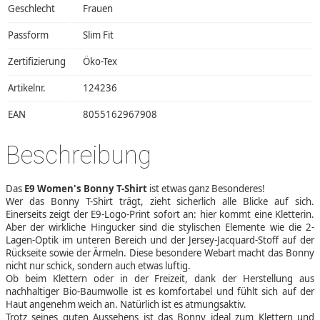
Geschlecht
Frauen
Passform
Slim Fit
Zertifizierung
Öko-Tex
Artikelnr.
124236
EAN
8055162967908
Beschreibung
Das
E9 Women's Bonny T-Shirt
ist etwas ganz Besonderes!
Wer das Bonny T-Shirt trägt, zieht sicherlich alle Blicke auf sich.
Einerseits zeigt der E9-Logo-Print sofort an: hier kommt eine Kletterin.
Aber der wirkliche Hingucker sind die stylischen Elemente wie die 2-
Lagen-Optik im unteren Bereich und der Jersey-Jacquard-Stoff auf der
Rückseite sowie der Ärmeln. Diese besondere Webart macht das Bonny
nicht nur schick, sondern auch etwas luftig.
Ob beim Klettern oder in der Freizeit, dank der Herstellung aus
nachhaltiger Bio-Baumwolle ist es komfortabel und fühlt sich auf der
Haut angenehm weich an. Natürlich ist es atmungsaktiv.
Trotz seines guten Aussehens ist das Bonny ideal zum Klettern und