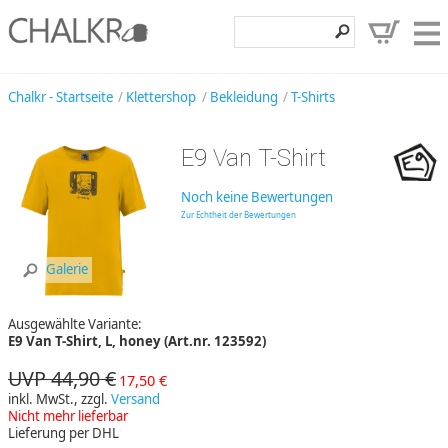
Klettershop
Chalkr - Startseite
Klettershop
Bekleidung
T-Shirts
Klettermarken
E9 Van T-Shirt
Entdecken
Noch keine Bewertungen
Angebote
Zur Echtheit der Bewertungen
Hilfe, Kontakt
Galerie
Kundenbereich
Ausgewählte Variante:
Wunschzettel
E9 Van T-Shirt, L, honey (Art.nr. 123592)
UVP 44,90 €
17,50 €
inkl. MwSt., zzgl.
Versand
Nicht mehr lieferbar
Lieferung per DHL