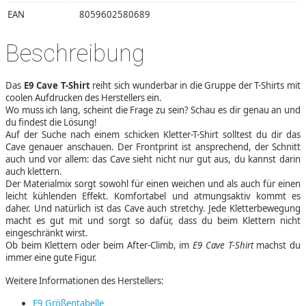
EAN
8059602580689
Beschreibung
Das
E9 Cave T-Shirt
reiht sich wunderbar in die Gruppe der T-Shirts mit
coolen Aufdrucken des Herstellers ein.
Wo muss ich lang, scheint die Frage zu sein? Schau es dir genau an und
du findest die Lösung!
Auf der Suche nach einem schicken Kletter-T-Shirt solltest du dir das
Cave genauer anschauen. Der Frontprint ist ansprechend, der Schnitt
auch und vor allem: das Cave sieht nicht nur gut aus, du kannst darin
auch klettern.
Der Materialmix sorgt sowohl für einen weichen und als auch für einen
leicht kühlenden Effekt. Komfortabel und atmungsaktiv kommt es
daher. Und natürlich ist das Cave auch stretchy. Jede Kletterbewegung
macht es gut mit und sorgt so dafür, dass du beim Klettern nicht
eingeschränkt wirst.
Ob beim Klettern oder beim After-Climb, im
E9 Cave T-Shirt
machst du
immer eine gute Figur.
Weitere Informationen des Herstellers:
E9 Größentabelle