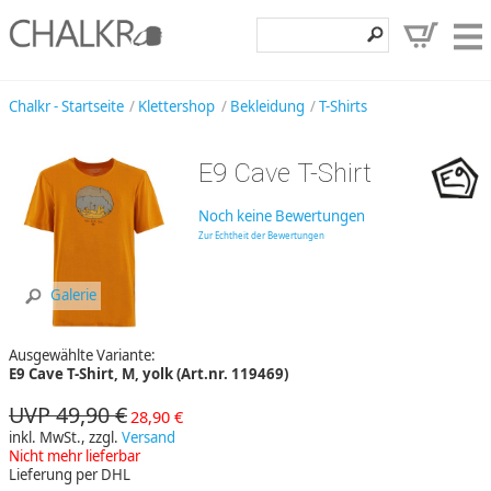
Klettershop
Chalkr - Startseite
Klettershop
Bekleidung
T-Shirts
Klettermarken
E9 Cave T-Shirt
Entdecken
Noch keine Bewertungen
Angebote
Zur Echtheit der Bewertungen
Hilfe, Kontakt
Galerie
Kundenbereich
Ausgewählte Variante:
Wunschzettel
E9 Cave T-Shirt, M, yolk (Art.nr. 119469)
UVP 49,90 €
28,90 €
inkl. MwSt., zzgl.
Versand
Nicht mehr lieferbar
Lieferung per DHL