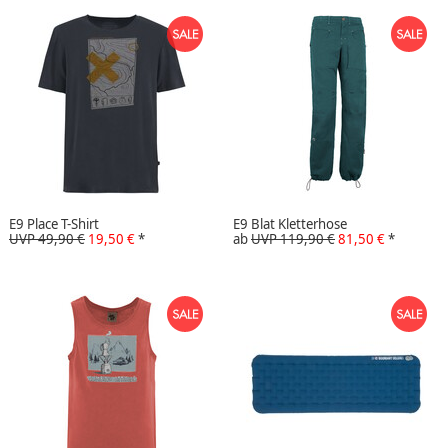
E9 Place T-Shirt
E9 Blat Kletterhose
UVP 49,90 €
19,50 €
*
ab
UVP 119,90 €
81,50 €
*