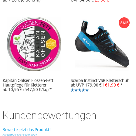
ab
7,20 €
(0,36 €/m)
*
UVP 34,90 €
25,90 €
*
Kapitän Ohlsen Flossen-Fett
Scarpa Instinct VSR Kletterschuh
Hautpflege für Kletterer
ab
UVP 179,90 €
161,90 €
*
ab
10,95 €
(547,50 €/kg)
*
Kundenbewertungen
Bewerte jetzt das Produkt!
Zur Echtheit der Bewertungen