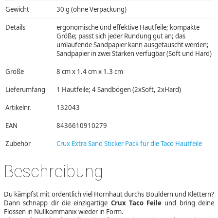
Gewicht
30 g (ohne Verpackung)
Details
ergonomische und effektive Hautfeile; kompakte
Größe; passt sich jeder Rundung gut an; das
umlaufende Sandpapier kann ausgetauscht werden;
Sandpapier in zwei Stärken verfügbar (Soft und Hard)
Größe
8 cm x 1.4 cm x 1.3 cm
Lieferumfang
1 Hautfeile; 4 Sandbögen (2xSoft, 2xHard)
Artikelnr.
132043
EAN
8436610910279
Zubehör
Crux Extra Sand Sticker Pack für die Taco Hautfeile
Beschreibung
Du kämpfst mit ordentlich viel Hornhaut durchs Bouldern und Klettern?
Dann schnapp dir die einzigartige
Crux Taco Feile
und bring deine
Flossen in Nullkommanix wieder in Form.