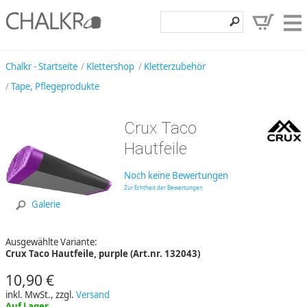
Klettershop
Chalkr - Startseite
Klettershop
Kletterzubehör
Tape, Pflegeprodukte
Klettermarken
Entdecken
Crux Taco
Angebote
Hautfeile
Hilfe, Kontakt
Noch keine Bewertungen
Zur Echtheit der Bewertungen
Kundenbereich
Galerie
Wunschzettel
Ausgewählte Variante:
Crux Taco Hautfeile, purple (Art.nr. 132043)
10,90 €
inkl. MwSt., zzgl.
Versand
Auf Lager