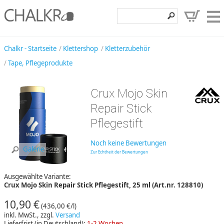
Klettershop
Chalkr - Startseite
Klettershop
Kletterzubehör
Tape, Pflegeprodukte
Klettermarken
Entdecken
Crux Mojo Skin
Angebote
Repair Stick
Pflegestift
Hilfe, Kontakt
Kundenbereich
Noch keine Bewertungen
Galerie
Zur Echtheit der Bewertungen
Wunschzettel
Ausgewählte Variante:
Crux Mojo Skin Repair Stick Pflegestift, 25 ml (Art.nr. 128810)
10,90 €
(436,00 €/l)
inkl. MwSt., zzgl.
Versand
Lieferfrist (in Deutschland):
1-2 Wochen