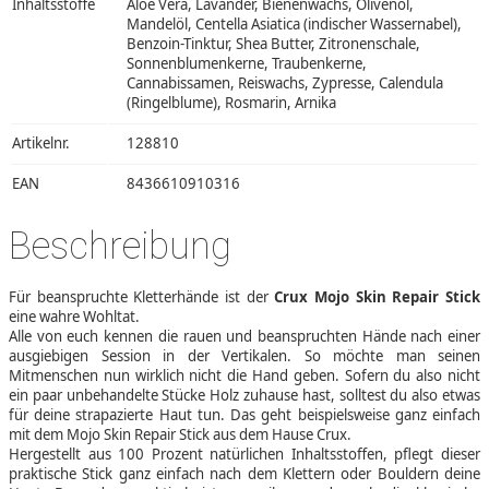
Inhaltsstoffe
Aloe Vera, Lavander, Bienenwachs, Olivenöl,
Mandelöl, Centella Asiatica (indischer Wassernabel),
Benzoin-Tinktur, Shea Butter, Zitronenschale,
Sonnenblumenkerne, Traubenkerne,
Cannabissamen, Reiswachs, Zypresse, Calendula
(Ringelblume), Rosmarin, Arnika
Artikelnr.
128810
EAN
8436610910316
Beschreibung
Für beanspruchte Kletterhände ist der
Crux Mojo Skin Repair Stick
eine wahre Wohltat.
Alle von euch kennen die rauen und beanspruchten Hände nach einer
ausgiebigen Session in der Vertikalen. So möchte man seinen
Mitmenschen nun wirklich nicht die Hand geben. Sofern du also nicht
ein paar unbehandelte Stücke Holz zuhause hast, solltest du also etwas
für deine strapazierte Haut tun. Das geht beispielsweise ganz einfach
mit dem Mojo Skin Repair Stick aus dem Hause Crux.
Hergestellt aus 100 Prozent natürlichen Inhaltsstoffen, pflegt dieser
praktische Stick ganz einfach nach dem Klettern oder Bouldern deine