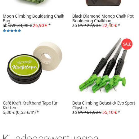
Moon Climbing Bouldering Chalk
Black Diamond Mondo Chalk Pot
Bag
Bouldering Chalkbag
ab
UVP 34,90 €
26,90 €
*
ab
UVP 29,90 €
22,40 €
*
Café Kraft Kraftband Tape für
Beta Climbing Betastick Evo Sport
Kletterer
Clipstick
5,30 €
(0,53 €/m)
*
ab
UVP 61,90 €
55,10 €
*
Kundenbewertungen