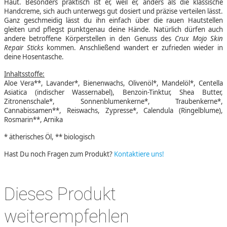
Haut. Besonders praktisch ist er, weil er, anders als die klassische
Handcreme, sich auch unterwegs gut dosiert und präzise verteilen lässt.
Ganz geschmeidig lässt du ihn einfach über die rauen Hautstellen
gleiten und pflegst punktgenau deine Hände. Natürlich dürfen auch
andere betroffene Körperstellen in den Genuss des
Crux Mojo Skin
Repair Sticks
kommen. Anschließend wandert er zufrieden wieder in
deine Hosentasche.
Inhaltsstoffe:
Aloe Vera**, Lavander*, Bienenwachs, Olivenöl*, Mandelöl*, Centella
Asiatica (indischer Wassernabel), Benzoin-Tinktur, Shea Butter,
Zitronenschale*, Sonnenblumenkerne*, Traubenkerne*,
Cannabissamen**, Reiswachs, Zypresse*, Calendula (Ringelblume),
Rosmarin**, Arnika
* ätherisches Öl, ** biologisch
Hast Du noch Fragen zum Produkt?
Kontaktiere uns!
Dieses Produkt
weiterempfehlen