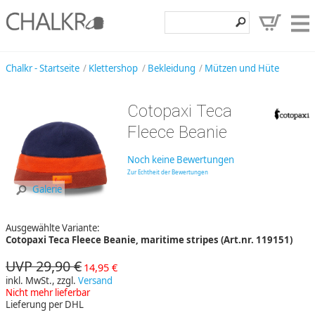
Klettershop
Chalkr - Startseite
Klettershop
Bekleidung
Mützen und Hüte
Klettermarken
Cotopaxi Teca
Entdecken
Fleece Beanie
Angebote
Noch keine Bewertungen
Hilfe, Kontakt
Zur Echtheit der Bewertungen
Galerie
Kundenbereich
Ausgewählte Variante:
Wunschzettel
Cotopaxi Teca Fleece Beanie, maritime stripes (Art.nr. 119151)
UVP 29,90 €
14,95 €
inkl. MwSt., zzgl.
Versand
Nicht mehr lieferbar
Lieferung per DHL