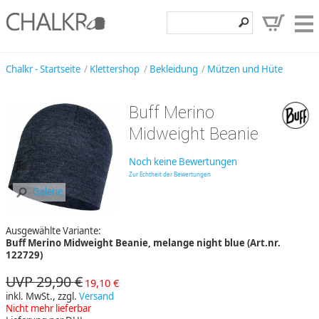
Klettershop
Chalkr - Startseite
Klettershop
Bekleidung
Mützen und Hüte
Klettermarken
Buff Merino
Entdecken
Midweight Beanie
Angebote
Noch keine Bewertungen
Hilfe, Kontakt
Zur Echtheit der Bewertungen
Galerie
Kundenbereich
Ausgewählte Variante:
Wunschzettel
Buff Merino Midweight Beanie, melange night blue (Art.nr.
122729)
UVP 29,90 €
19,10 €
inkl. MwSt., zzgl.
Versand
Nicht mehr lieferbar