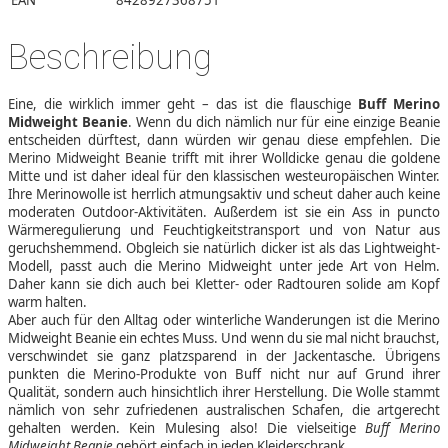
EAN
8428927368751
Beschreibung
Eine, die wirklich immer geht – das ist die flauschige
Buff Merino
Midweight Beanie
. Wenn du dich nämlich nur für eine einzige Beanie
entscheiden dürftest, dann würden wir genau diese empfehlen. Die
Merino Midweight Beanie trifft mit ihrer Wolldicke genau die goldene
Mitte und ist daher ideal für den klassischen westeuropäischen Winter.
Ihre Merinowolle ist herrlich atmungsaktiv und scheut daher auch keine
moderaten Outdoor-Aktivitäten. Außerdem ist sie ein Ass in puncto
Wärmeregulierung und Feuchtigkeitstransport und von Natur aus
geruchshemmend. Obgleich sie natürlich dicker ist als das Lightweight-
Modell, passt auch die Merino Midweight unter jede Art von Helm.
Daher kann sie dich auch bei Kletter- oder Radtouren solide am Kopf
warm halten.
Aber auch für den Alltag oder winterliche Wanderungen ist die Merino
Midweight Beanie ein echtes Muss. Und wenn du sie mal nicht brauchst,
verschwindet sie ganz platzsparend in der Jackentasche. Übrigens
punkten die Merino-Produkte von Buff nicht nur auf Grund ihrer
Qualität, sondern auch hinsichtlich ihrer Herstellung. Die Wolle stammt
nämlich von sehr zufriedenen australischen Schafen, die artgerecht
gehalten werden. Kein Mulesing also! Die vielseitige
Buff Merino
Midweight Beanie
gehört einfach in jeden Kleiderschrank.