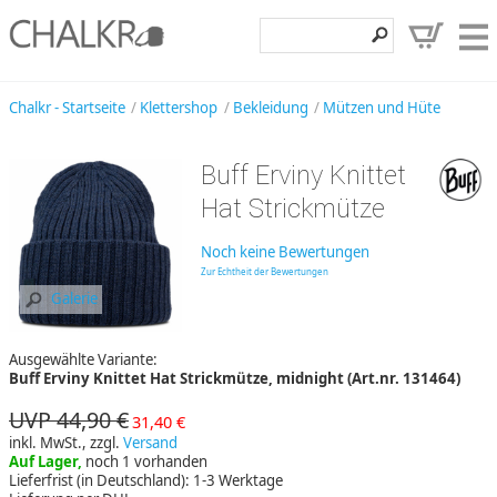
Klettershop
Chalkr - Startseite
Klettershop
Bekleidung
Mützen und Hüte
Klettermarken
Buff Erviny Knittet
Entdecken
Hat Strickmütze
Angebote
Noch keine Bewertungen
Hilfe, Kontakt
Zur Echtheit der Bewertungen
Galerie
Kundenbereich
Ausgewählte Variante:
Wunschzettel
Buff Erviny Knittet Hat Strickmütze, midnight (Art.nr. 131464)
UVP 44,90 €
31,40 €
inkl. MwSt., zzgl.
Versand
Auf Lager,
noch 1 vorhanden
Lieferfrist (in Deutschland): 1-3 Werktage