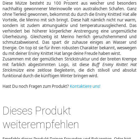
Diese Mütze besteht zu 100 Prozent aus weicher und besonders
nachhaltig gewonnener Merinowolle von australischen Schafen. Ganz
ohne Tierleid gewonnen, bekommst du durch die Erviny Knitted Hat alle
Vorteile, die Merino mit sich bringt. Diese hält nämlich nicht nur warm,
sondern ist zudem atmungsaktiv und temperaturausgleichend. Das
verhindert bei höherer körperlicher Anstrengung eine ungemütliche
Überheizung. Gleichzeitig ist Merino herrlich geruchshemmend und
schmutzabweisend. Das spart dir zuhause einiges an Wasser und
Energie. On top ist sie für ihren robusten Charakter bekannt, weswegen
du mit deiner Erviny Knittet Hat lange deine Freude haben wirst.
Zusammen mit der gemütlichen Strickstruktur und der breiten Krempe
mit farblich abgestimmten Logo, ist diese
Buff Erviny Knittet Hat
Strickmütze
eine zeitlose Begleiterin, die dich stilvoll und absolut
funktional durch die künftigen Winter bringen wird.
Hast Du noch Fragen zum Produkt?
Kontaktiere uns!
Dieses Produkt
weiterempfehlen
Empfehle dieses Produkt Deinen Freunden und Bekannten. Oder bist