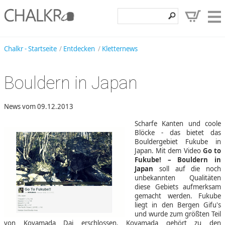
Klettershop
Chalkr - Startseite
Entdecken
Kletternews
Klettermarken
Bouldern in Japan
Entdecken
Angebote
News vom 09.12.2013
Scharfe Kanten und coole
Hilfe, Kontakt
Blöcke - das bietet das
Bouldergebiet Fukube in
Kundenbereich
Japan. Mit dem Video
Go to
Fukube! – Bouldern in
Wunschzettel
Japan
soll auf die noch
unbekannten Qualitäten
diese Gebiets aufmerksam
gemacht werden. Fukube
liegt in den Bergen Gifu's
und wurde zum größten Teil
von Koyamada Dai erschlossen. Koyamada gehört zu den